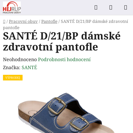
Přejít
Hledat
NÁKUP
na
KOŠÍK
obsah
Domů
/
Pracovní obuv
/
Pantofle
/
SANTÉ D/21/BP dámské zdravotní
pantofle
SANTÉ D/21/BP dámské
zdravotní pantofle
Průměrné
Neohodnoceno
Podrobnosti hodnocení
hodnocení
Značka:
SANTÉ
produktu
VÝPRODEJ
je
0,0
z
5
hvězdiček.