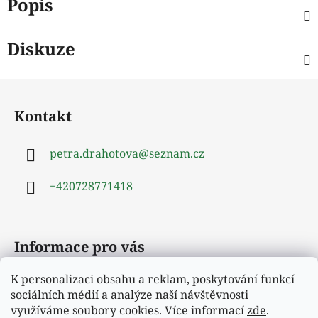
Popis
Diskuze
Z
á
Kontakt
p
a
petra.drahotova
@
seznam.cz
t
í
+420728771418
Informace pro vás
K personalizaci obsahu a reklam, poskytování funkcí
Obchodní podmínky
sociálních médií a analýze naší návštěvnosti
Podmínky ochrany osobních údajů
využíváme soubory cookies. Více informací
zde
.