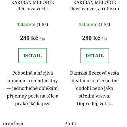
o
KARIBAN MELODIE
KARIBAN MELODIE
u
fleecová vesta
fleecová vesta reflexní
d
k
oranžová
u
t
k
Skladem
(1 ks)
Skladem
(1 ks)
ů
t
280 Kč
280 Kč
ů
/ ks
/ ks
DETAIL
DETAIL
Pohodlná a hřejivá
Dámská fleecová vesta
bunda pro chladné dny
ideální pro přechodné
— jednoduché oblékání,
období nebo jako
příjemný pocit na těle a
střední vrstva.
praktické kapsy.
Doprodej, vel. L.
oranžová
žlutá