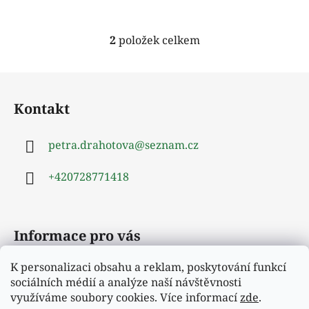
2
položek celkem
O
v
l
Z
á
á
d
Kontakt
p
a
a
c
petra.drahotova
@
seznam.cz
t
í
í
p
+420728771418
r
v
k
y
Informace pro vás
v
ý
K personalizaci obsahu a reklam, poskytování funkcí
Obchodní podmínky
p
sociálních médií a analýze naší návštěvnosti
i
Podmínky ochrany osobních údajů
využíváme soubory cookies. Více informací
zde
.
s