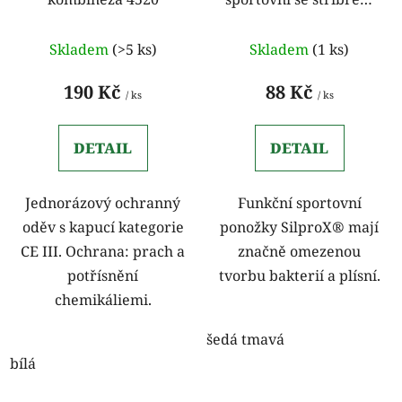
d
k
tmavě šedá
u
t
k
Skladem
(>5 ks)
Skladem
(1 ks)
ů
t
190 Kč
88 Kč
ů
/ ks
/ ks
DETAIL
DETAIL
Jednorázový ochranný
Funkční sportovní
oděv s kapucí kategorie
ponožky SilproX® mají
CE III. Ochrana: prach a
značně omezenou
potřísnění
tvorbu bakterií a plísní.
chemikáliemi.
šedá tmavá
bílá