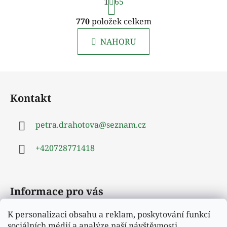
1
t
65
r
O
á
770
položek celkem
v
n
l
k
NAHORU
á
o
d
v
a
á
Z
c
n
á
í
í
Kontakt
p
p
r
a
v
petra.drahotova
@
seznam.cz
t
k
í
y
+420728771418
v
ý
p
Informace pro vás
i
s
u
K personalizaci obsahu a reklam, poskytování funkcí
Obchodní podmínky
sociálních médií a analýze naší návštěvnosti