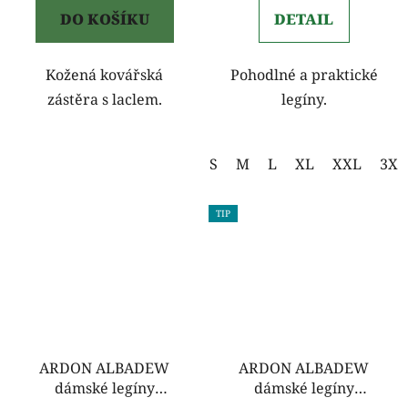
DO KOŠÍKU
DETAIL
Kožená kovářská
Pohodlné a praktické
zástěra s laclem.
legíny.
S
M
L
XL
XXL
3XL
TIP
ARDON ALBADEW
ARDON ALBADEW
dámské legíny
dámské legíny
karmínová
smaragdová