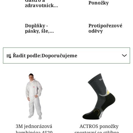
Gastro a
Ponožky
zdravotnické
oděvy
Doplňky -
Protipořezové
pásky, šle,
oděvy
nákoleníky
Ř
Řadit podle:
Doporučujeme
a
z
V
e
ý
n
p
í
i
p
s
r
p
o
r
d
o
3M jednorázová
ACTROS ponožky
u
kombinéza 4520
sportovní se stříbrem