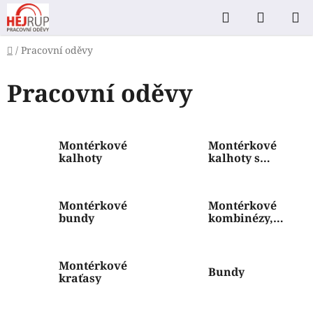
Přejít
Hledat
NÁKUP
na
KOŠÍK
obsah
Domů
/
Pracovní oděvy
Pracovní oděvy
Montérkové
Montérkové
kalhoty
kalhoty s
laclem
Montérkové
Montérkové
bundy
kombinézy,
soupravy
Montérkové
Bundy
kraťasy