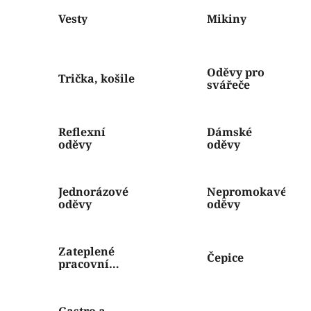
Vesty
Mikiny
Oděvy pro
Trička, košile
svářeče
Reflexní
Dámské
oděvy
oděvy
Jednorázové
Nepromokavé
oděvy
oděvy
Zateplené
Čepice
pracovní
oděvy