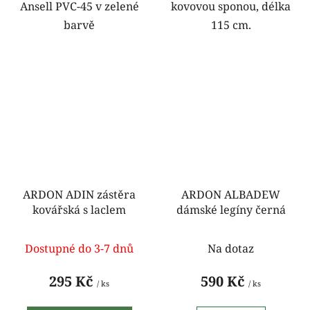
Ansell PVC-45 v zelené
kovovou sponou, délka
barvě
115 cm.
ARDON ADIN zástěra
ARDON ALBADEW
kovářská s laclem
dámské legíny černá
Dostupné do 3-7 dnů
Na dotaz
295 Kč
590 Kč
/ ks
/ ks