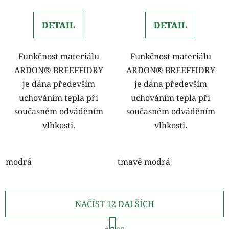
DETAIL
DETAIL
Funkčnost materiálu
Funkčnost materiálu
ARDON® BREEFFIDRY
ARDON® BREEFFIDRY
je dána především
je dána především
uchováním tepla při
uchováním tepla při
současném odváděním
současném odváděním
vlhkosti.
vlhkosti.
modrá
tmavě modrá
NAČÍST 12 DALŠÍCH
S