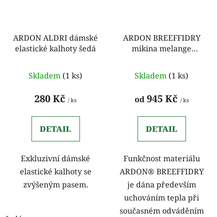
ARDON ALDRI dámské
ARDON BREEFFIDRY
elastické kalhoty šedá
mikina melange
pánská červená
Skladem
(1 ks)
Skladem
(1 ks)
280 Kč
945 Kč
od
/ ks
/ ks
DETAIL
DETAIL
Exkluzivní dámské
Funkčnost materiálu
elastické kalhoty se
ARDON® BREEFFIDRY
zvýšeným pasem.
je dána především
uchováním tepla při
současném odváděním