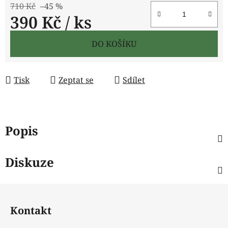
710 Kč
–45 %
390 Kč
/ ks
Měrná cena:
DO KOŠÍKU
Tisk
Zeptat se
Sdílet
Popis
Diskuze
Z
á
Kontakt
p