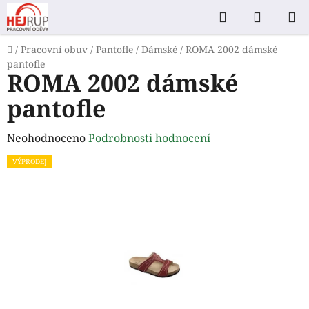
Přejít
Hledat
NÁKUP
na
KOŠÍK
obsah
Domů
/
Pracovní obuv
/
Pantofle
/
Dámské
/
ROMA 2002 dámské
pantofle
ROMA 2002 dámské
pantofle
Průměrné
Neohodnoceno
Podrobnosti hodnocení
hodnocení
VÝPRODEJ
produktu
je
0,0
z
5
hvězdiček.