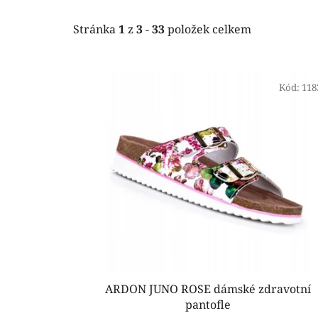
Stránka
1
z
3
-
33
položek celkem
V
ý
Kód:
118
p
i
s
p
r
o
d
u
k
t
ARDON JUNO ROSE dámské zdravotní
ů
pantofle