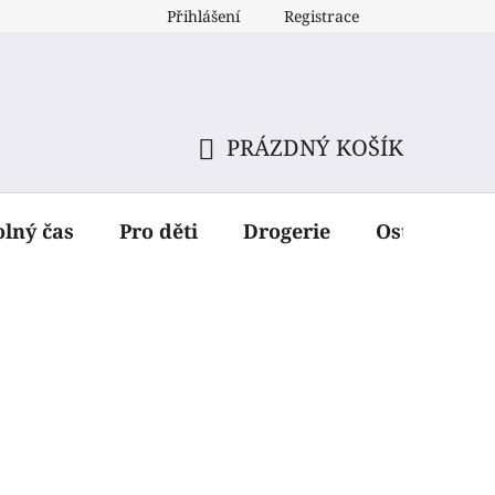
Přihlášení
Registrace
PRÁZDNÝ KOŠÍK
NÁKUPNÍ
KOŠÍK
olný čas
Pro děti
Drogerie
Ostatní dop