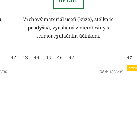
DETAIL
,
Vrchový materiál useň (kůže), stélka je
prodyšná, vyrobená z membrány s
termoregulačním účinkem.
42
43
44
45
46
47
42
VÝPR
5/36
Kód:
1855/35