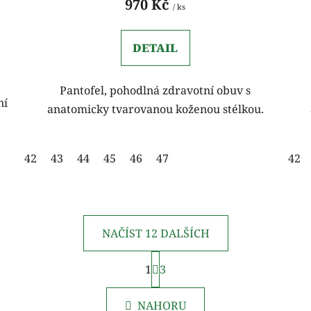
970 Kč
/ ks
DETAIL
Pantofel, pohodlná zdravotní obuv s
ní
anatomicky tvarovanou koženou stélkou.
42
43
44
45
46
47
42
NAČÍST 12 DALŠÍCH
S
1
t
3
O
r
v
á
l
NAHORU
n