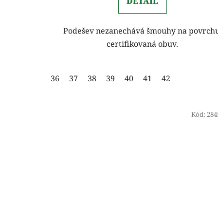
DETAIL
Podešev nezanechává šmouhy na povrchu
certifikovaná obuv.
36
37
38
39
40
41
42
Kód:
284