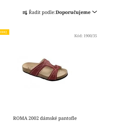
Ř
Řadit podle:
Doporučujeme
a
z
e
ODEJ
n
Kód:
1900/35
í
p
r
o
d
u
k
t
ů
ROMA 2002 dámské pantofle