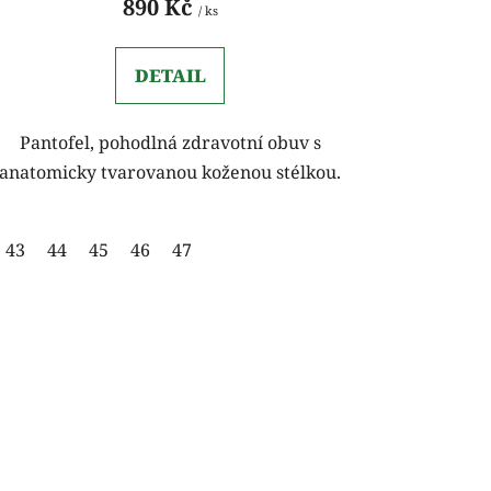
890 Kč
/ ks
DETAIL
Pantofel, pohodlná zdravotní obuv s
anatomicky tvarovanou koženou stélkou.
43
44
45
46
47