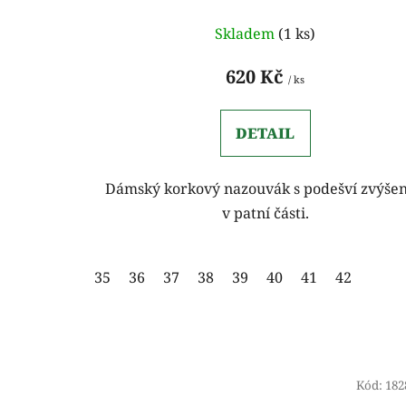
Skladem
(1 ks)
620 Kč
/ ks
DETAIL
Dámský korkový nazouvák s podešví zvýše
v patní části.
35
36
37
38
39
40
41
42
Kód:
182