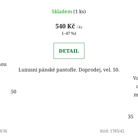
Skladem
(1 ks)
540 Kč
/ ks
(–47 %)
DETAIL
nou
Luxusní pánské pantofle. Doprodej, vel. 50.
V
50
m
35
8/36
Kód:
1783/42