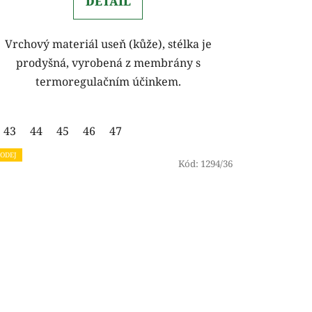
DETAIL
Vrchový materiál useň (kůže), stélka je
prodyšná, vyrobená z membrány s
termoregulačním účinkem.
43
44
45
46
47
ODEJ
Kód:
1294/36