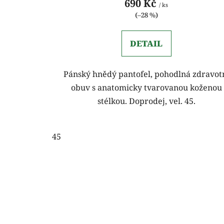
690 Kč
/ ks
(–28 %)
DETAIL
Pánský hnědý pantofel, pohodlná zdravot
obuv s anatomicky tvarovanou koženou
stélkou. Doprodej, vel. 45.
45