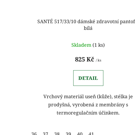
SANTÉ 517/33/10 dámské zdravotní pantof
bílá
Skladem
(1 ks)
825 Kč
/ ks
DETAIL
Vrchový materiál useň (kůže), stélka je
prodyšná, vyrobená z membrány s
termoregulačním účinkem.
36
37
38
39
40
41