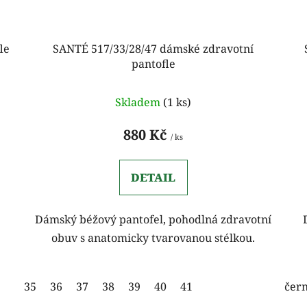
le
SANTÉ 517/33/28/47 dámské zdravotní
pantofle
Skladem
(1 ks)
880 Kč
/ ks
DETAIL
Dámský béžový pantofel, pohodlná zdravotní
obuv s anatomicky tvarovanou stélkou.
35
36
37
38
39
40
41
čern