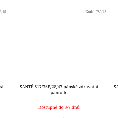
2/45
Kód:
1789/42
vá
SANTÉ 517/36P/28/47 pánské zdravotní
S
pantofle
Dostupné do 3-7 dnů