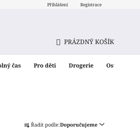
Přihlášení
Registrace
PRÁZDNÝ KOŠÍK
NÁKUPNÍ
KOŠÍK
olný čas
Pro děti
Drogerie
Ostatní dop
Ř
Řadit podle:
Doporučujeme
a
z