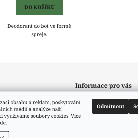
DO KOŠÍKU
Deodorant do bot ve formě
spreje.
O
v
l
á
d
Informace pro vás
a
c
Obchodní podmínky
í
zaci obsahu a reklam, poskytování
Odmítnout
S
p
álních médií a analýze naší
Podmínky ochrany osobní
r
ti využíváme soubory cookies. Více
Moje objednávka
v
zde
.
k
y