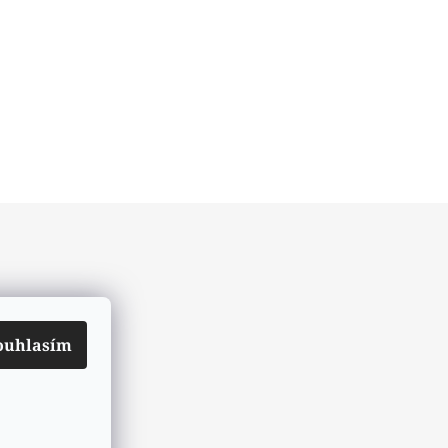
ouhlasím
ch údajů