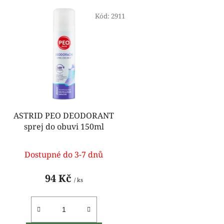
V
ý
Kód:
2911
p
i
s
p
r
o
d
ASTRID PEO DEODORANT
u
sprej do obuvi 150ml
k
t
Dostupné do 3-7 dnů
ů
94 Kč
/ ks