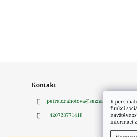
Z
á
Kontakt
p
a
petra.drahotova
@
seznam.cz
K personali
t
funkcí soci
í
návštěvnos
+420728771418
informací