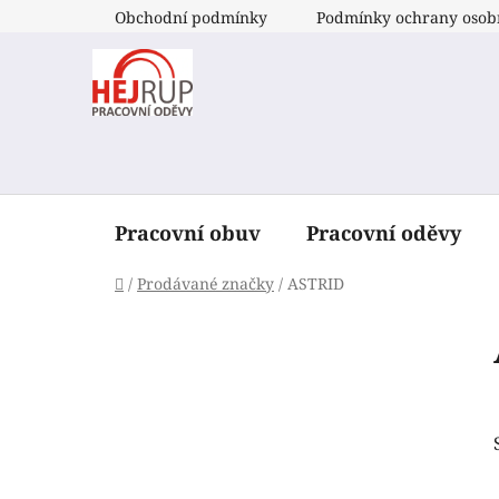
Přejít
Obchodní podmínky
Podmínky ochrany osob
na
obsah
Pracovní obuv
Pracovní oděvy
Domů
/
Prodávané značky
/
ASTRID
P
o
s
t
r
a
n