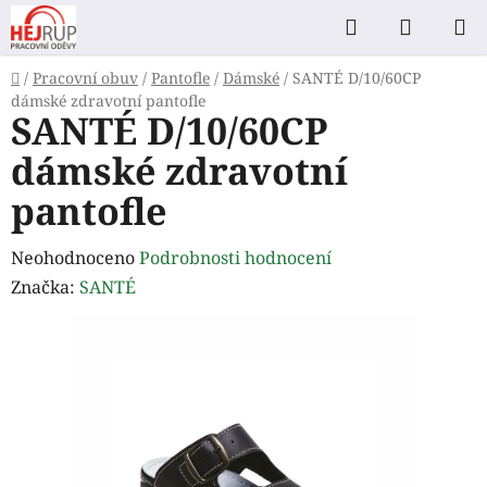
Přejít
Hledat
NÁKUP
na
KOŠÍK
obsah
Domů
/
Pracovní obuv
/
Pantofle
/
Dámské
/
SANTÉ D/10/60CP
dámské zdravotní pantofle
SANTÉ D/10/60CP
dámské zdravotní
pantofle
Průměrné
Neohodnoceno
Podrobnosti hodnocení
hodnocení
Značka:
SANTÉ
produktu
je
0,0
z
5
hvězdiček.