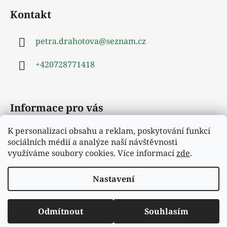
á
Kontakt
p
a
petra.drahotova
@
seznam.cz
t
í
+420728771418
Informace pro vás
K personalizaci obsahu a reklam, poskytování funkcí
Obchodní podmínky
sociálních médií a analýze naší návštěvnosti
Podmínky ochrany osobních údajů
využíváme soubory cookies. Více informací
zde
.
Moje objednávka
Nastavení
Vytvořil Shoptet
Odmítnout
Souhlasím
Copyright 2026
Hejrup
. Všechna práva vyhrazena.
Vítejte v našem novém e-shopu.
Upravit nastavení cookies