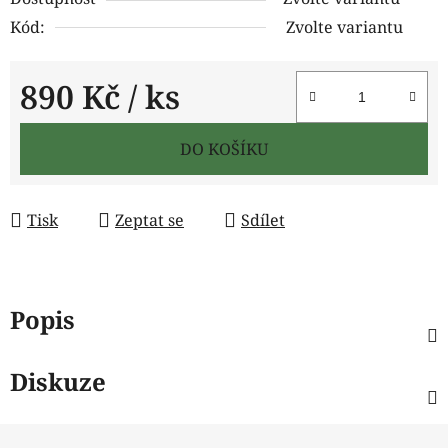
Kód:
Zvolte variantu
890 Kč
/ ks
Měrná cena:
DO KOŠÍKU
Tisk
Zeptat se
Sdílet
Popis
Diskuze
Z