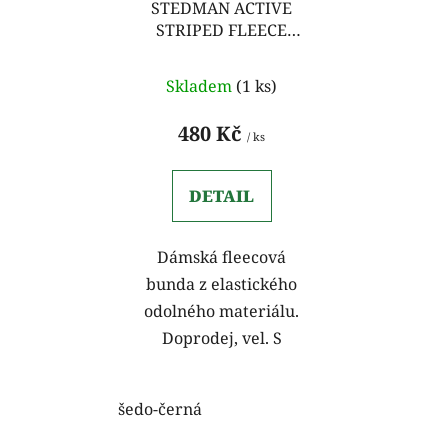
o
STEDMAN ACTIVE
u
STRIPED FLEECE
d
k
dámská mikina šedo-
u
t
černá
k
Skladem
(1 ks)
ů
t
480 Kč
ů
/ ks
DETAIL
Dámská fleecová
bunda z elastického
odolného materiálu.
Doprodej, vel. S
šedo-černá