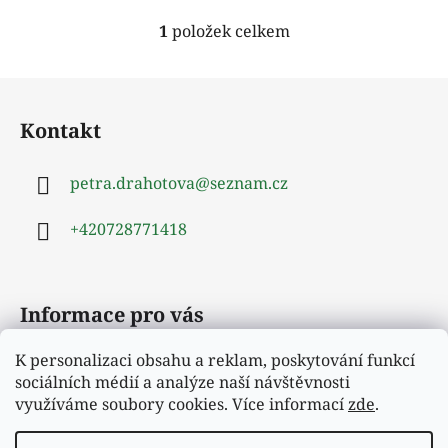
1
položek celkem
O
v
l
Z
á
á
d
Kontakt
p
a
a
c
petra.drahotova
@
seznam.cz
t
í
í
p
+420728771418
r
v
k
y
Informace pro vás
v
ý
K personalizaci obsahu a reklam, poskytování funkcí
Obchodní podmínky
p
sociálních médií a analýze naší návštěvnosti
i
Podmínky ochrany osobních údajů
využíváme soubory cookies. Více informací
zde
.
s
Moje objednávka
u