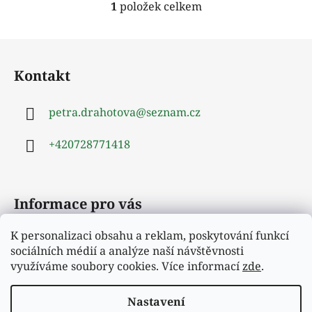
1
položek celkem
O
v
l
Z
á
á
d
Kontakt
p
a
a
c
petra.drahotova
@
seznam.cz
t
í
í
p
+420728771418
r
v
k
y
Informace pro vás
v
ý
K personalizaci obsahu a reklam, poskytování funkcí
Obchodní podmínky
p
sociálních médií a analýze naší návštěvnosti
i
Podmínky ochrany osobních údajů
využíváme soubory cookies. Více informací
zde
.
s
Moje objednávka
u
Nastavení