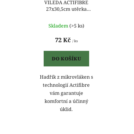
o
VILEDA ACTIFIBRE
u
27x30,5cm utěrka
d
k
mikro
u
t
k
Skladem
(>5 ks)
ů
t
72 Kč
ů
/ ks
DO KOŠÍKU
Hadřík z mikrovláken s
technologií Actifibre
vám garantuje
komfortní a účinný
úklid.