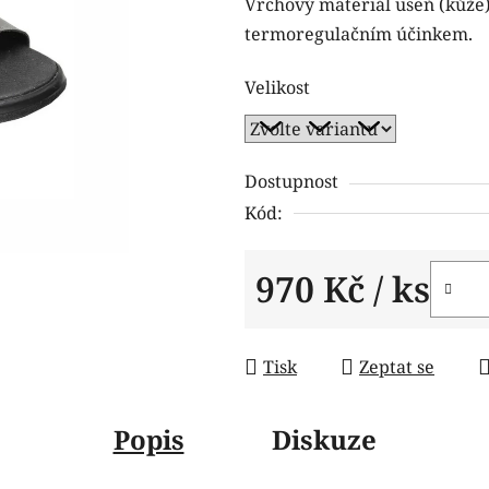
Vrchový materiál useň (kůže)
je
termoregulačním účinkem.
0,0
z
Velikost
5
hvězdiček.
Dostupnost
Kód:
970 Kč
/ ks
Měrná cena:
Tisk
Zeptat se
Popis
Diskuze