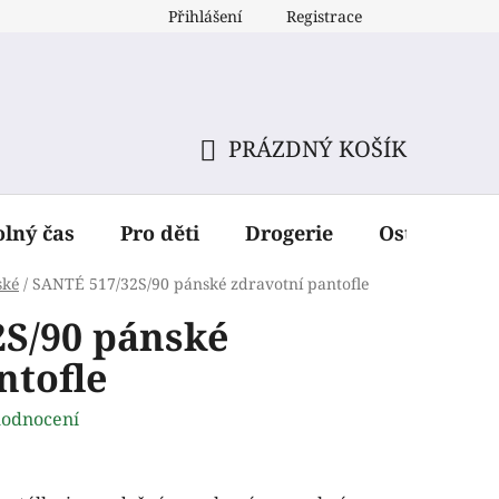
Přihlášení
Registrace
PRÁZDNÝ KOŠÍK
NÁKUPNÍ
KOŠÍK
olný čas
Pro děti
Drogerie
Ostatní dop
ské
/
SANTÉ 517/32S/90 pánské zdravotní pantofle
S/90 pánské
ntofle
hodnocení