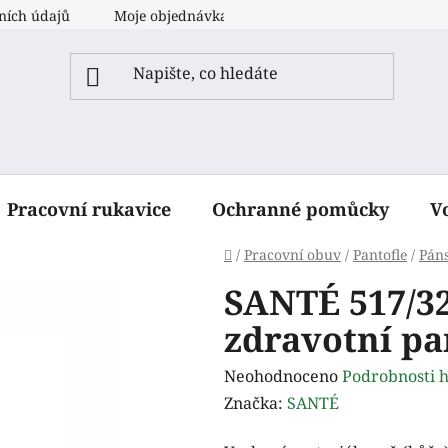
ních údajů
Moje objednávka
Pracovní rukavice
Ochranné pomůcky
V
Domů
/
Pracovní obuv
/
Pantofle
/
Pán
SANTÉ 517/32
zdravotní pa
Průměrné
Neohodnoceno
Podrobnosti 
hodnocení
Značka:
SANTÉ
produktu