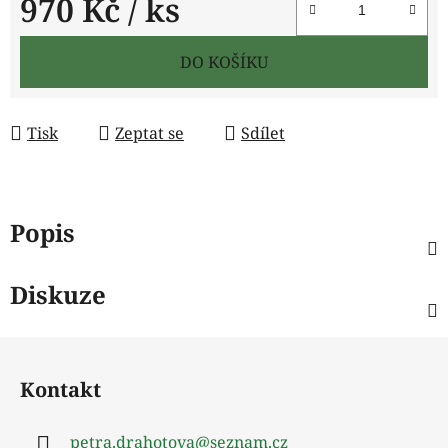
970 Kč
/ ks
Měrná cena:
DO KOŠÍKU
Tisk
Zeptat se
Sdílet
Popis
Diskuze
Z
á
Kontakt
p
a
petra.drahotova
@
seznam.cz