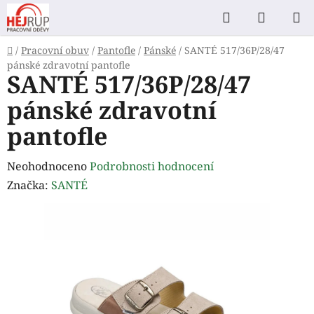
Přejít
Hledat
NÁKUP
na
KOŠÍK
obsah
Domů
/
Pracovní obuv
/
Pantofle
/
Pánské
/
SANTÉ 517/36P/28/47
pánské zdravotní pantofle
SANTÉ 517/36P/28/47
pánské zdravotní
pantofle
Průměrné
Neohodnoceno
Podrobnosti hodnocení
hodnocení
Značka:
SANTÉ
produktu
je
0,0
z
5
hvězdiček.