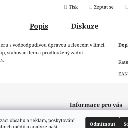
Tisk
Zeptat se
Popis
Diskuze
teru s vodoodpudivou úpravou a fleecem v límci.
Dop
zip, stahovací lem a prodloužený zadní
a.
Kate
EAN
Informace pro vás
Obchodní podmínky
zaci obsahu a reklam, poskytování
Odmítnout
S
Podmínky ochrany osobní
álních médií a analýze naší