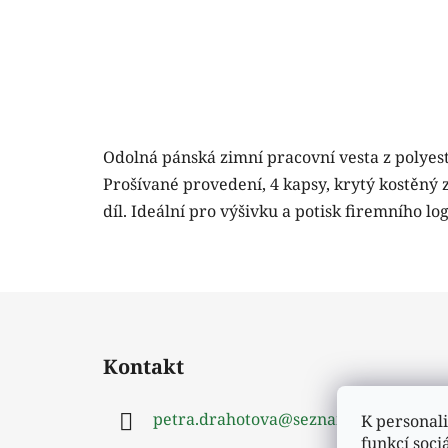
Odolná pánská zimní pracovní vesta z polyes
Prošívané provedení, 4 kapsy, krytý kostěný 
díl. Ideální pro výšivku a potisk firemního log
Z
á
Kontakt
p
a
petra.drahotova
@
seznam.cz
K personali
t
funkcí soci