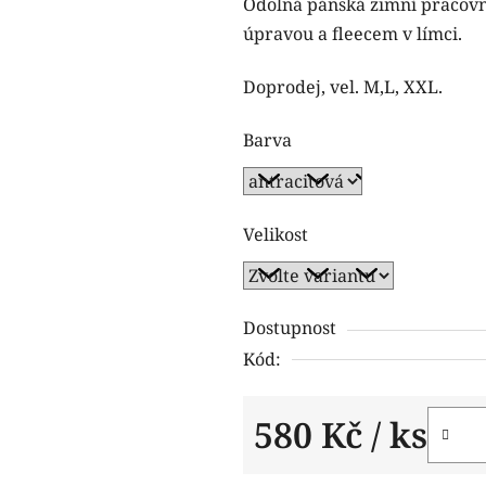
Odolná pánská zimní pracovn
je
úpravou a fleecem v límci.
0,0
z
Doprodej, vel. M,L, XXL.
5
hvězdiček.
Barva
Velikost
Dostupnost
Kód:
580 Kč
/ ks
Měrná cena: