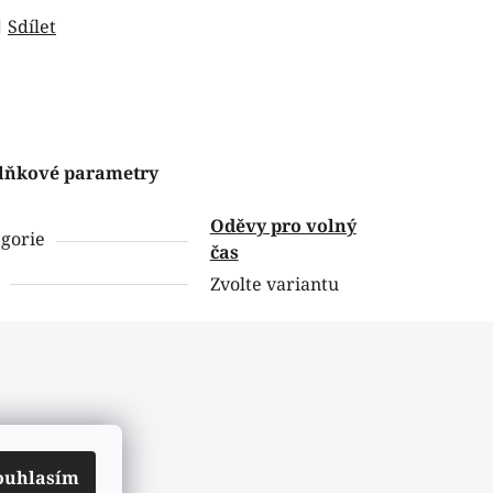
Sdílet
lňkové parametry
Oděvy pro volný
gorie
čas
Zvolte variantu
ouhlasím
ch údajů