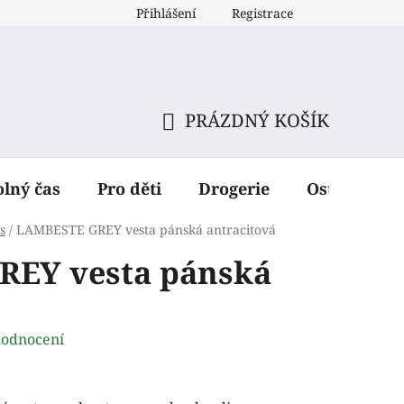
Přihlášení
Registrace
PRÁZDNÝ KOŠÍK
NÁKUPNÍ
KOŠÍK
olný čas
Pro děti
Drogerie
Ostatní dop
s
/
LAMBESTE GREY vesta pánská antracitová
EY vesta pánská
hodnocení