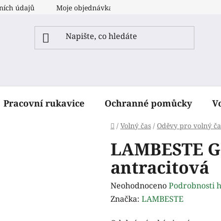
ních údajů
Moje objednávka
Pracovní rukavice
Ochranné pomůcky
V
Domů
/
Volný čas
/
Oděvy pro volný ča
LAMBESTE GR
antracitová
Průměrné
Neohodnoceno
Podrobnosti 
hodnocení
Značka:
LAMBESTE
produktu