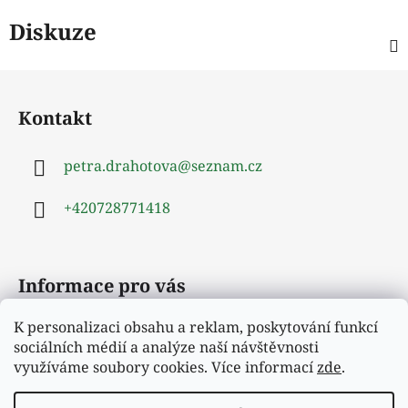
Diskuze
Z
á
Kontakt
p
a
petra.drahotova
@
seznam.cz
t
í
+420728771418
Informace pro vás
K personalizaci obsahu a reklam, poskytování funkcí
Obchodní podmínky
sociálních médií a analýze naší návštěvnosti
Podmínky ochrany osobních údajů
využíváme soubory cookies. Více informací
zde
.
Moje objednávka