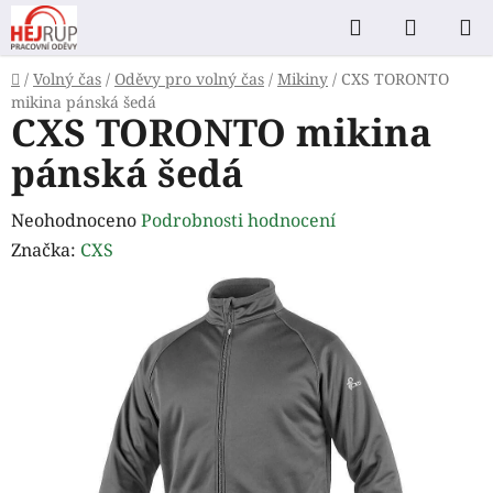
Přejít
Hledat
NÁKUP
na
KOŠÍK
obsah
Domů
/
Volný čas
/
Oděvy pro volný čas
/
Mikiny
/
CXS TORONTO
mikina pánská šedá
CXS TORONTO mikina
pánská šedá
Průměrné
Neohodnoceno
Podrobnosti hodnocení
hodnocení
Značka:
CXS
produktu
je
0,0
z
5
hvězdiček.