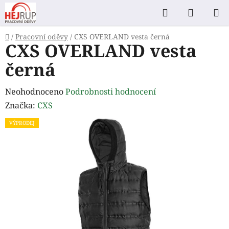
Přejít
Hledat
NÁKUP
na
KOŠÍK
obsah
Domů
/
Pracovní oděvy
/
CXS OVERLAND vesta černá
CXS OVERLAND vesta
černá
Průměrné
Neohodnoceno
Podrobnosti hodnocení
hodnocení
Značka:
CXS
produktu
VÝPRODEJ
je
0,0
z
5
hvězdiček.