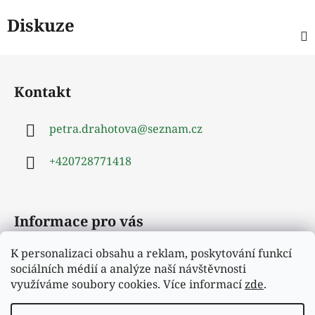
Diskuze
Z
á
Kontakt
p
a
petra.drahotova
@
seznam.cz
t
í
+420728771418
Informace pro vás
K personalizaci obsahu a reklam, poskytování funkcí
Obchodní podmínky
sociálních médií a analýze naší návštěvnosti
Podmínky ochrany osobních údajů
využíváme soubory cookies. Více informací
zde
.
Moje objednávka