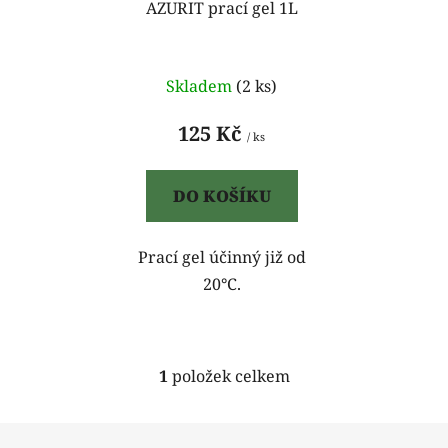
o
AZURIT prací gel 1L
u
d
k
u
t
k
Skladem
(2 ks)
ů
t
125 Kč
ů
/ ks
DO KOŠÍKU
Prací gel účinný již od
20°C.
1
položek celkem
O
v
l
Z