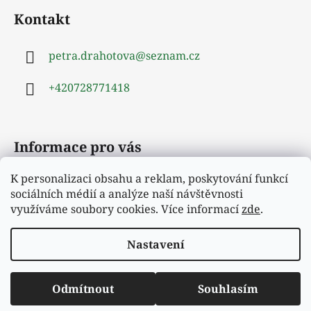
á
á
d
Kontakt
p
a
a
c
petra.drahotova
@
seznam.cz
t
í
í
p
+420728771418
r
v
k
y
Informace pro vás
v
ý
K personalizaci obsahu a reklam, poskytování funkcí
Obchodní podmínky
p
sociálních médií a analýze naší návštěvnosti
i
Podmínky ochrany osobních údajů
využíváme soubory cookies. Více informací
zde
.
s
Moje objednávka
u
Nastavení
Vytvořil Shoptet
Odmítnout
Souhlasím
Copyright 2026
Hejrup
. Všechna práva vyhrazena.
Vítejte v našem novém e-shopu.
Upravit nastavení cookies