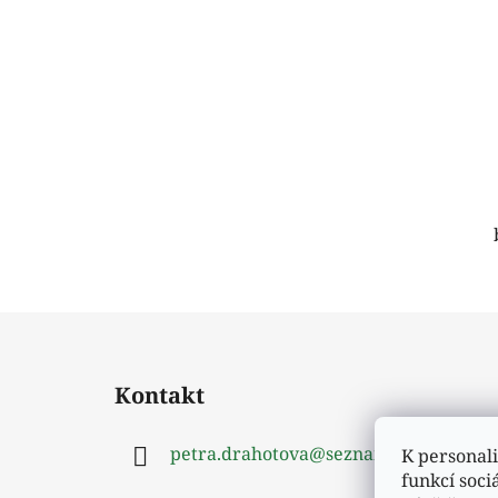
Z
á
Kontakt
p
a
petra.drahotova
@
seznam.cz
K personali
t
funkcí soci
í