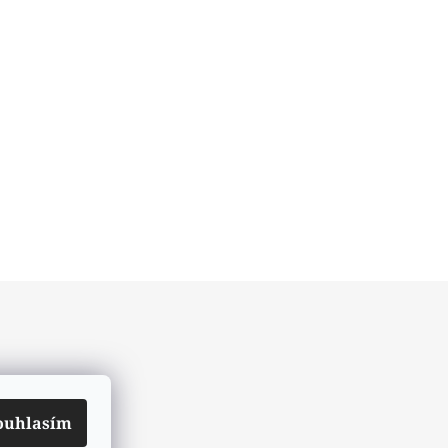
ouhlasím
ch údajů