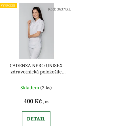
V
VÝPRODEJ
ý
Kód:
3637/XL
p
i
s
p
r
o
d
CADENZA NERO UNISEX
u
zdravotnická polokošile
k
krátký rukáv bílá
t
Skladem
(2 ks)
ů
400 Kč
/ ks
DETAIL