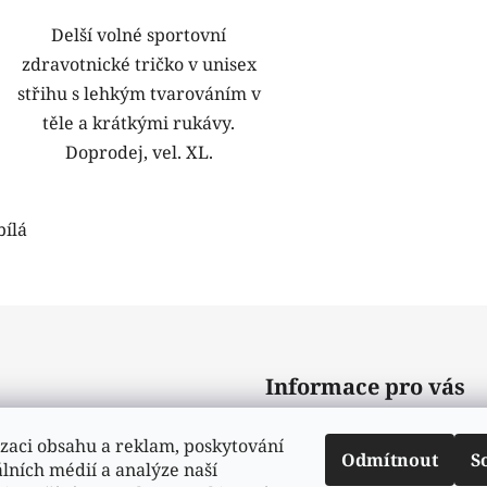
Delší volné sportovní
zdravotnické tričko v unisex
střihu s lehkým tvarováním v
těle a krátkými rukávy.
Doprodej, vel. XL.
bílá
O
v
l
á
d
Informace pro vás
a
c
Obchodní podmínky
í
zaci obsahu a reklam, poskytování
Odmítnout
S
p
álních médií a analýze naší
Podmínky ochrany osobní