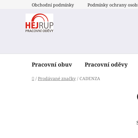
Přejít
Obchodní podmínky
Podmínky ochrany osob
na
obsah
Pracovní obuv
Pracovní oděvy
Domů
/
Prodávané značky
/
CADENZA
P
o
s
t
r
a
n