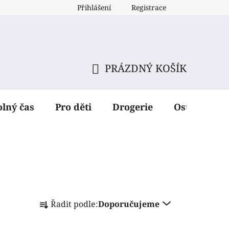
Přihlášení
Registrace
PRÁZDNÝ KOŠÍK
NÁKUPNÍ
KOŠÍK
olný čas
Pro děti
Drogerie
Ostatní dop
Ř
Řadit podle:
Doporučujeme
a
z