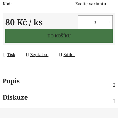
Kód:
Zvolte variantu
80 Kč
/ ks
Měrná cena:
DO KOŠÍKU
Tisk
Zeptat se
Sdílet
Popis
Diskuze
Z