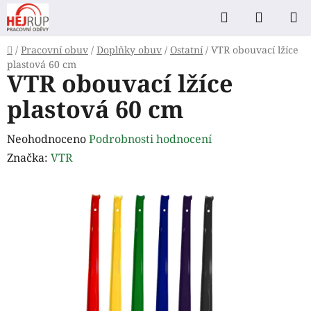
Přejít
Hledat
NÁKUP
na
KOŠÍK
obsah
Domů
/
Pracovní obuv
/
Doplňky obuv
/
Ostatní
/
VTR obouvací lžíce
plastová 60 cm
VTR obouvací lžíce
plastová 60 cm
Průměrné
Neohodnoceno
Podrobnosti hodnocení
hodnocení
Značka:
VTR
produktu
je
0,0
z
5
hvězdiček.