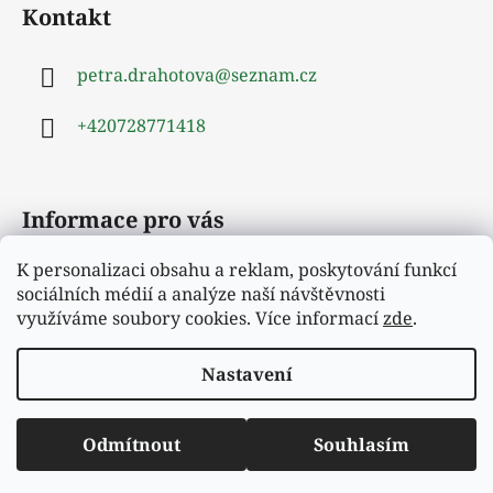
á
Kontakt
p
a
petra.drahotova
@
seznam.cz
t
í
+420728771418
Informace pro vás
K personalizaci obsahu a reklam, poskytování funkcí
Obchodní podmínky
sociálních médií a analýze naší návštěvnosti
Podmínky ochrany osobních údajů
využíváme soubory cookies. Více informací
zde
.
Moje objednávka
Nastavení
Vytvořil Shoptet
Odmítnout
Souhlasím
Copyright 2026
Hejrup
. Všechna práva vyhrazena.
Vítejte v našem novém e-shopu.
Upravit nastavení cookies