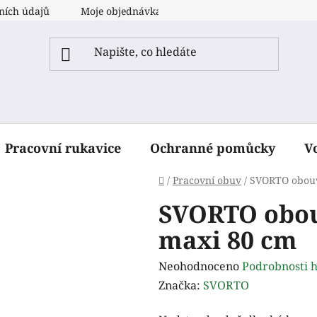
ních údajů
Moje objednávka
Pracovní rukavice
Ochranné pomůcky
V
Domů
/
Pracovní obuv
/
SVORTO obouv
SVORTO obou
maxi 80 cm
Průměrné
Neohodnoceno
Podrobnosti 
hodnocení
Značka:
SVORTO
produktu