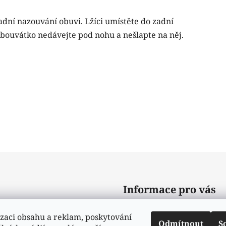
ní nazouvání obuvi. Lžíci umístěte do zadní
 Obouvátko nedávejte pod nohu a nešlapte na něj.
Informace pro vás
Obchodní podmínky
zaci obsahu a reklam, poskytování
Odmítnout
S