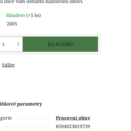
 lžíce vám usnadní nazouvání obuvi.
Skladem
(>5 ks)
2605
DO KOŠÍKU
Sdílet
lňkové parametry
gorie
Pracovní obuv
8594023819739