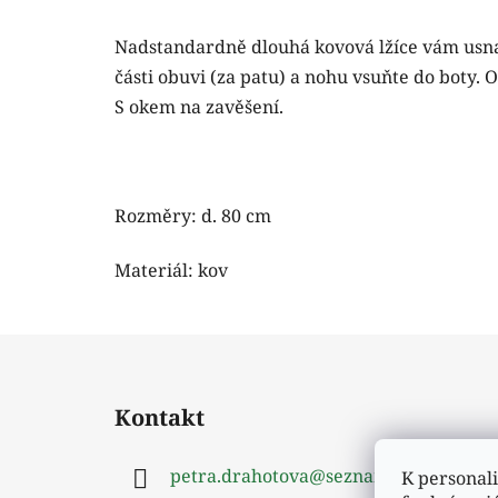
Nadstandardně dlouhá kovová lžíce vám usnad
části obuvi (za patu) a nohu vsuňte do boty.
S okem na zavěšení.
Rozměry: d. 80 cm
Materiál: kov
Z
á
Kontakt
p
a
petra.drahotova
@
seznam.cz
K personali
t