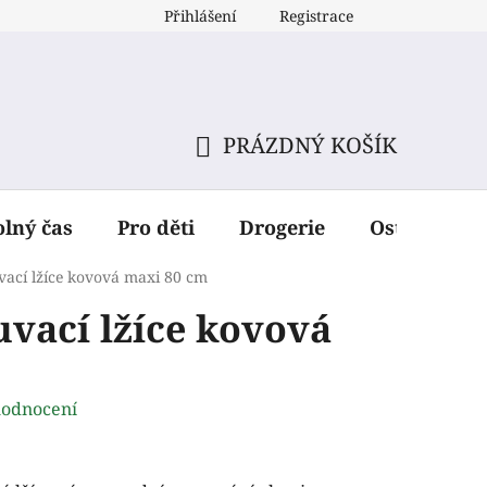
Přihlášení
Registrace
PRÁZDNÝ KOŠÍK
NÁKUPNÍ
KOŠÍK
olný čas
Pro děti
Drogerie
Ostatní dop
ací lžíce kovová maxi 80 cm
vací lžíce kovová
hodnocení