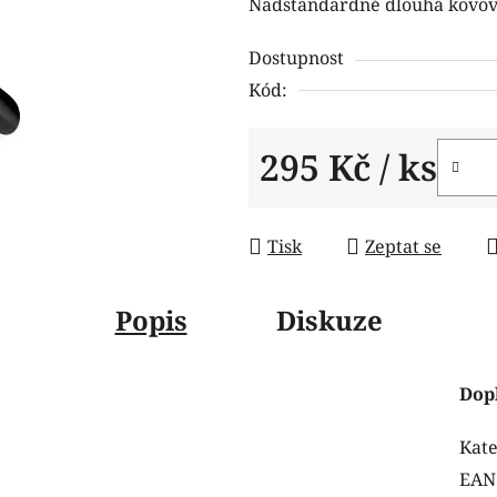
Nadstandardně dlouhá kovová
je
0,0
Dostupnost
z
Kód:
5
hvězdiček.
295 Kč
/ ks
Měrná cena:
Tisk
Zeptat se
Popis
Diskuze
Dop
Kate
EAN