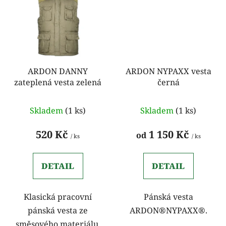
ARDON DANNY
ARDON NYPAXX vesta
zateplená vesta zelená
černá
Skladem
(1 ks)
Skladem
(1 ks)
520 Kč
1 150 Kč
od
/ ks
/ ks
DETAIL
DETAIL
Klasická pracovní
Pánská vesta
pánská vesta ze
ARDON®NYPAXX®.
směsového materiálu.