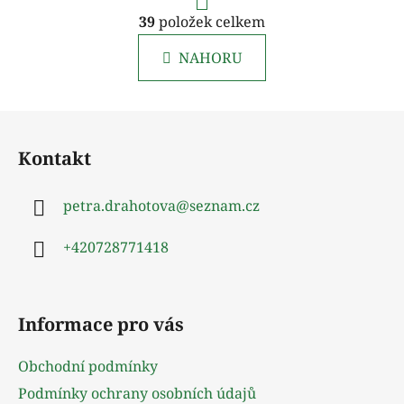
r
O
á
39
položek celkem
v
n
l
k
NAHORU
á
o
d
v
a
á
Z
c
n
á
í
í
Kontakt
p
p
r
a
v
petra.drahotova
@
seznam.cz
t
k
í
y
+420728771418
v
ý
p
Informace pro vás
i
s
u
Obchodní podmínky
Podmínky ochrany osobních údajů