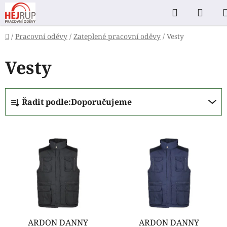
Přejít
Hledat
NÁK
na
KOŠ
obsah
Domů
/
Pracovní oděvy
/
Zateplené pracovní oděvy
/
Vesty
Vesty
Ř
Řadit podle:
Doporučujeme
a
z
V
e
ý
n
p
í
i
p
s
r
p
o
r
d
o
ARDON DANNY
ARDON DANNY
u