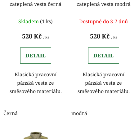
zateplená vesta černá
zateplená vesta modrá
d
k
u
t
k
Skladem
(1 ks)
Dostupné do 3-7 dnů
ů
t
520 Kč
520 Kč
ů
/ ks
/ ks
DETAIL
DETAIL
Klasická pracovní
Klasická pracovní
pánská vesta ze
pánská vesta ze
směsového materiálu.
směsového materiálu.
Černá
modrá