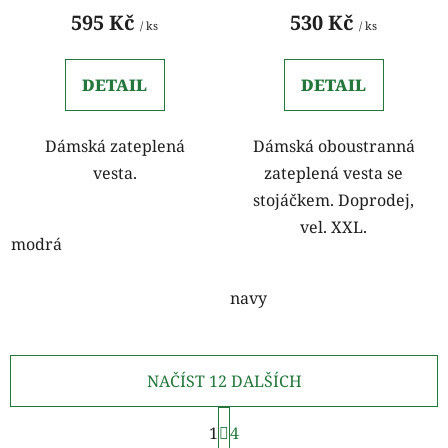
595 Kč
530 Kč
/ ks
/ ks
DETAIL
DETAIL
Dámská zateplená
Dámská oboustranná
vesta.
zateplená vesta se
stojáčkem. Doprodej,
vel. XXL.
modrá
navy
NAČÍST 12 DALŠÍCH
S
1
t
4