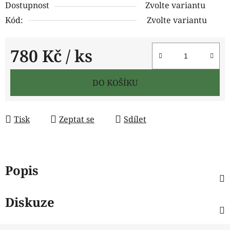
Dostupnost
Zvolte variantu
Kód:
Zvolte variantu
780 Kč
/ ks
Měrná cena:
DO KOŠÍKU
Tisk
Zeptat se
Sdílet
Popis
Diskuze
Z