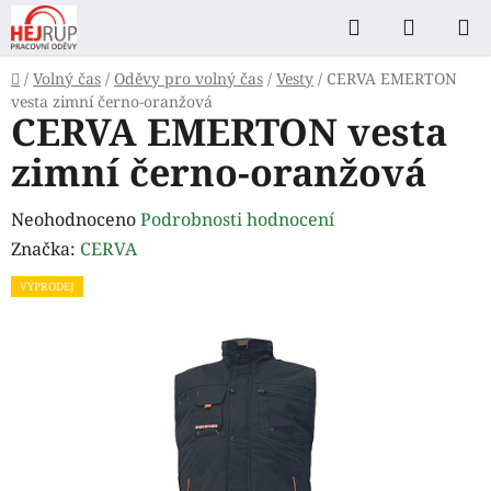
Přejít
Hledat
NÁKUP
na
KOŠÍK
obsah
Domů
/
Volný čas
/
Oděvy pro volný čas
/
Vesty
/
CERVA EMERTON
vesta zimní černo-oranžová
CERVA EMERTON vesta
zimní černo-oranžová
Průměrné
Neohodnoceno
Podrobnosti hodnocení
hodnocení
Značka:
CERVA
produktu
VÝPRODEJ
je
0,0
z
5
hvězdiček.