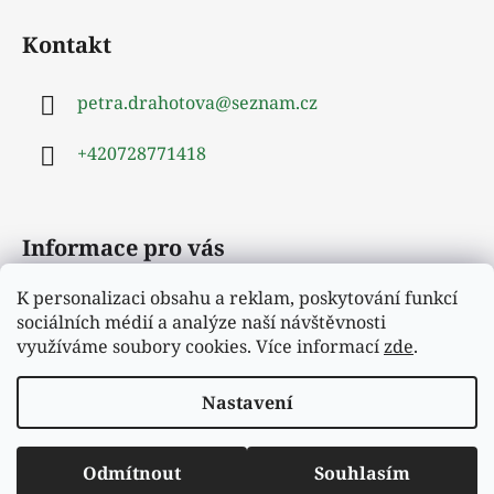
á
Kontakt
p
a
petra.drahotova
@
seznam.cz
t
í
+420728771418
Informace pro vás
K personalizaci obsahu a reklam, poskytování funkcí
Obchodní podmínky
sociálních médií a analýze naší návštěvnosti
Podmínky ochrany osobních údajů
využíváme soubory cookies. Více informací
zde
.
Moje objednávka
Nastavení
Vytvořil Shoptet
Odmítnout
Souhlasím
Copyright 2026
Hejrup
. Všechna práva vyhrazena.
Vítejte v našem novém e-shopu.