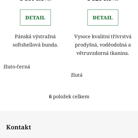
DETAIL
DETAIL
Pánská výstražná
Vysoce kvalitní třívrstvá
softshellová bunda.
prodyšná, voděodolná a
větruvzdorná tkanina.
žluto-černá
žlutá
6
položek celkem
O
v
l
Z
á
á
d
Kontakt
p
a