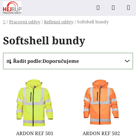
Přejít
Hledat
NÁKUP
na
KOŠÍK
obsah
Domů
/
Pracovní oděvy
/
Reflexní oděvy
/
Softshell bundy
Softshell bundy
Ř
Řadit podle:
Doporučujeme
a
z
V
e
ý
n
p
í
i
p
s
r
p
o
r
d
o
ARDON REF 501
ARDON REF 502
u