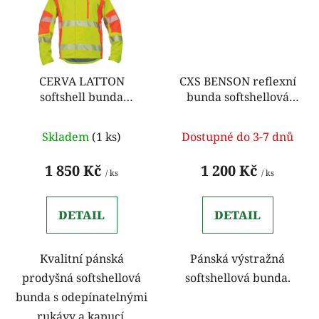
CERVA LATTON
CXS BENSON reflexní
softshell bunda
bunda softshellová
relexní žlutá
oranžová
Skladem
(1 ks)
Dostupné do 3-7 dnů
1 850 Kč
1 200 Kč
/ ks
/ ks
DETAIL
DETAIL
Kvalitní pánská
Pánská výstražná
prodyšná softshellová
softshellová bunda.
bunda s odepínatelnými
rukávy a kapucí.