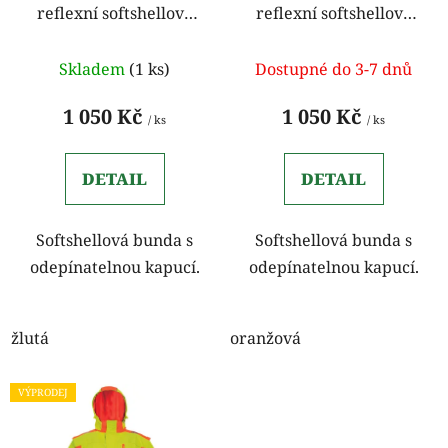
reflexní softshellová
reflexní softshellová
d
k
bunda žlutá
bunda oranžová
u
t
k
Skladem
(1 ks)
Dostupné do 3-7 dnů
ů
t
1 050 Kč
1 050 Kč
ů
/ ks
/ ks
DETAIL
DETAIL
Softshellová bunda s
Softshellová bunda s
odepínatelnou kapucí.
odepínatelnou kapucí.
žlutá
oranžová
VÝPRODEJ