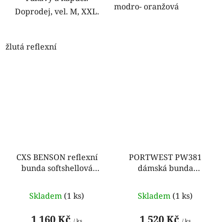
modro- oranžová
Doprodej, vel. M, XXL.
žlutá reflexní
CXS BENSON reflexní
PORTWEST PW381
bunda softshellová
dámská bunda
žlutá
softshellová žlutá
Skladem
(1 ks)
Skladem
(1 ks)
1 160 Kč
1 520 Kč
/ ks
/ ks