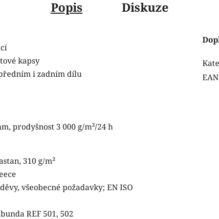
Popis
Diskuze
Dop
cí
atové kapsy
Kate
 předním i zadním dílu
EAN
m, prodyšnost 3 000 g/m²/24 h
lastan, 310 g/m²
leece
děvy, všeobecné požadavky; EN ISO
vá bunda REF 501, 502