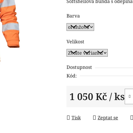
Softshellová bunda s odepína
je
0,0
Barva
z
5
hvězdiček.
Velikost
Dostupnost
Kód:
1 050 Kč
/ ks
Měrná cena:
Tisk
Zeptat se