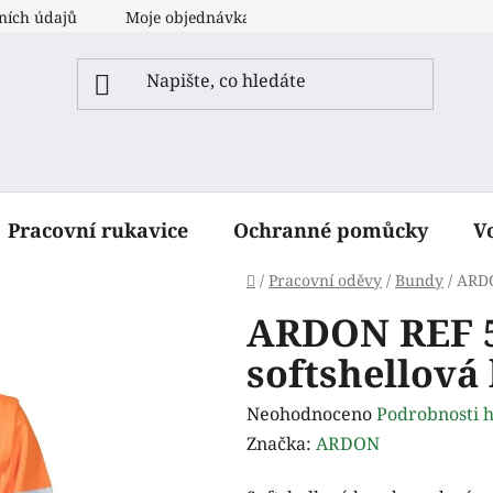
ních údajů
Moje objednávka
Pracovní rukavice
Ochranné pomůcky
V
Domů
/
Pracovní oděvy
/
Bundy
/
ARDO
ARDON REF 5
softshellová
Průměrné
Neohodnoceno
Podrobnosti 
hodnocení
Značka:
ARDON
produktu