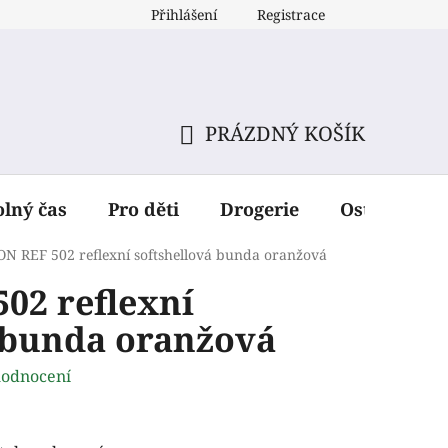
Přihlášení
Registrace
PRÁZDNÝ KOŠÍK
NÁKUPNÍ
KOŠÍK
olný čas
Pro děti
Drogerie
Ostatní dop
N REF 502 reflexní softshellová bunda oranžová
02 reflexní
 bunda oranžová
hodnocení