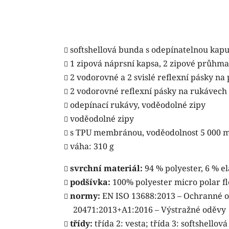
softshellová bunda s odepínatelnou kapu
1 zipová náprsní kapsa, 2 zipové průhm
2 vodorovné a 2 svislé reflexní pásky na
2 vodorovné reflexní pásky na rukávech
odepínací rukávy, voděodolné zipy
voděodolné zipy
s TPU membránou, voděodolnost 5 000 m
váha: 310 g
svrchní materiál:
94 % polyester, 6 % e
podšívka:
100% polyester micro polar f
normy:
EN ISO 13688:2013 – Ochranné o
20471:2013+A1:2016 – Výstražné oděvy
třídy:
třída 2: vesta; třída 3: softshello