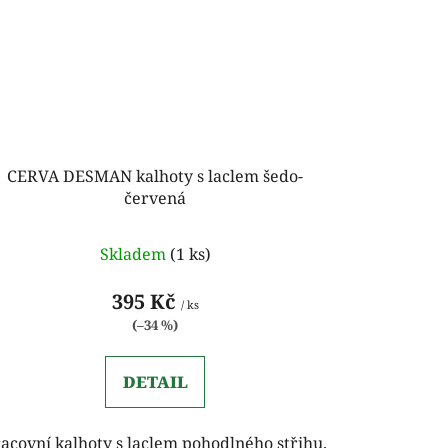
CERVA DESMAN kalhoty s laclem šedo-
červená
Skladem
(1 ks)
395 Kč
/ ks
(–34 %)
DETAIL
acovní kalhoty s laclem pohodlného střihu.