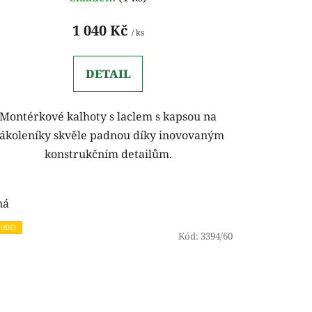
1 040 Kč
/ ks
DETAIL
Montérkové kalhoty s laclem s kapsou na
ákoleníky skvěle padnou díky inovovaným
konstrukčním detailům.
ná
ODEJ
Kód:
3394/60