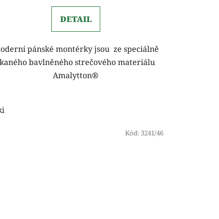
DETAIL
oderní pánské montérky jsou ze speciálně
tkaného bavlněného strečového materiálu
Amalytton®
ki
Kód:
3241/46