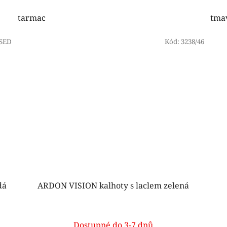
tarmac
tma
/SED
Kód:
3238/46
dá
ARDON VISION kalhoty s laclem zelená
Dostupné do 3-7 dnů