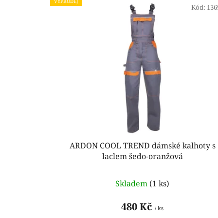
VÝPRODEJ
ý
Kód:
136
p
i
s
p
r
o
d
u
k
t
ARDON COOL TREND dámské kalhoty s
ů
laclem šedo-oranžová
Skladem
(1 ks)
480 Kč
/ ks