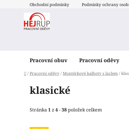
Přejít
Obchodní podmínky
Podmínky ochrany osob
na
obsah
Pracovní obuv
Pracovní oděvy
Domů
/
Pracovní oděvy
/
Montérkové kalhoty s laclem
/
klas
klasické
Stránka
1
z
4
-
38
položek celkem
V