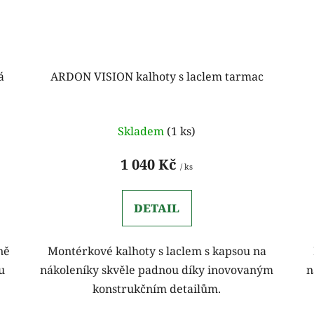
á
ARDON VISION kalhoty s laclem tarmac
Skladem
(1 ks)
1 040 Kč
/ ks
DETAIL
ně
Montérkové kalhoty s laclem s kapsou na
u
nákoleníky skvěle padnou díky inovovaným
n
konstrukčním detailům.