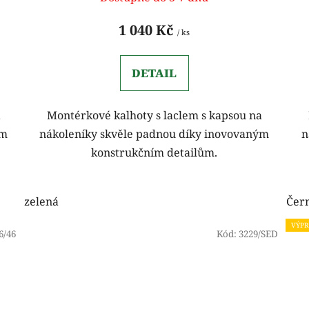
1 040 Kč
/ ks
DETAIL
a
Montérkové kalhoty s laclem s kapsou na
ým
nákoleníky skvěle padnou díky inovovaným
n
konstrukčním detailům.
zelená
Čer
VÝPR
6/46
Kód:
3229/SED