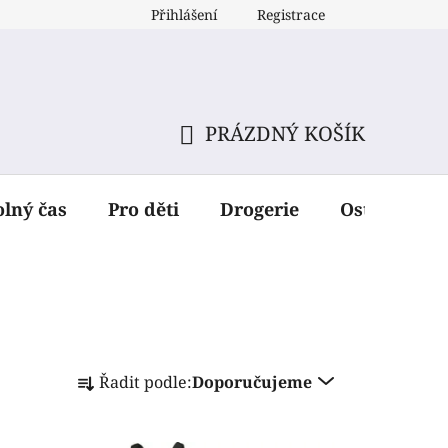
Přihlášení
Registrace
PRÁZDNÝ KOŠÍK
NÁKUPNÍ
KOŠÍK
olný čas
Pro děti
Drogerie
Ostatní dop
Ř
Řadit podle:
Doporučujeme
a
z
e