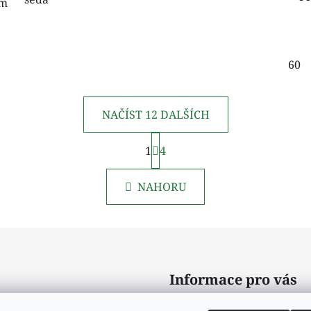
ým
60
NAČÍST 12 DALŠÍCH
S
1
t
4
O
r
v
á
l
NAHORU
n
á
k
d
o
v
a
á
c
n
í
í
p
Informace pro vás
r
v