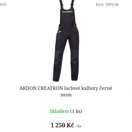
9/65
Kód:
3991/46
ARDON CREATRON laclové kalhoty černé
neon
Skladem
(1 ks)
1 250 Kč
/ ks