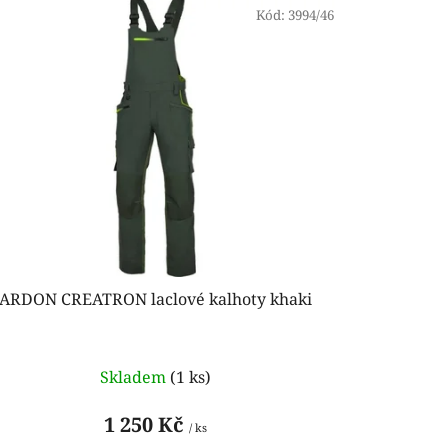
n
Kód:
3994/46
í
p
r
o
d
u
k
t
ů
ARDON CREATRON laclové kalhoty khaki
Skladem
(1 ks)
1 250 Kč
/ ks