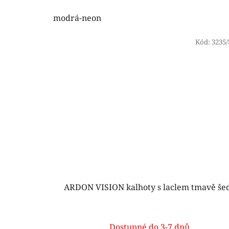
modrá-neon
Kód:
3235
ARDON VISION kalhoty s laclem tmavě še
Dostupné do 3-7 dnů