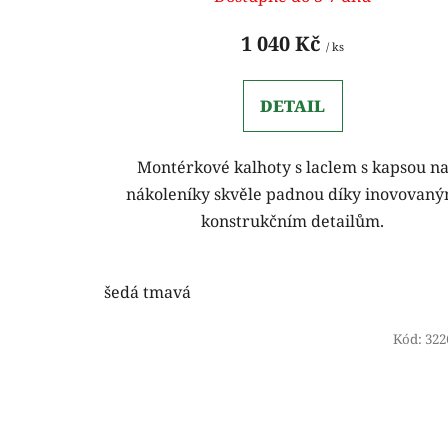
1 040 Kč
/ ks
DETAIL
Montérkové kalhoty s laclem s kapsou n
nákoleníky skvěle padnou díky inovovan
konstrukčním detailům.
šedá tmavá
Kód:
322