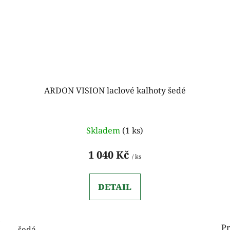
ARDON VISION laclové kalhoty šedé
Skladem
(1 ks)
1 040 Kč
/ ks
DETAIL
a
Pr
šedá