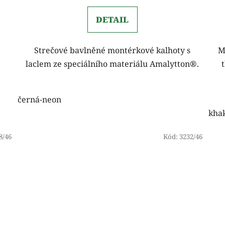
DETAIL
Strečové bavlněné montérkové kalhoty s
M
laclem ze speciálního materiálu Amalytton®.
černá-neon
kha
8/46
Kód:
3232/46