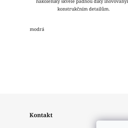
nákoleníky skvěle padnou díky inovovan
konstrukčním detailům.
modrá
Z
á
Kontakt
p
a