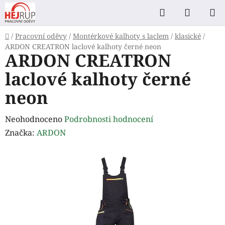
Přejít
Hledat
NÁKUP
na
KOŠÍK
obsah
Domů
/
Pracovní oděvy
/
Montérkové kalhoty s laclem
/
klasické
/
ARDON CREATRON laclové kalhoty černé neon
ARDON CREATRON
laclové kalhoty černé
neon
Průměrné
Neohodnoceno
Podrobnosti hodnocení
hodnocení
Značka:
ARDON
produktu
je
0,0
z
5
hvězdiček.