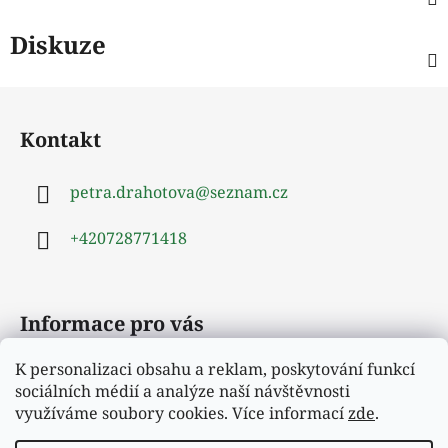
Diskuze
Z
á
Kontakt
p
a
petra.drahotova
@
seznam.cz
t
í
+420728771418
Informace pro vás
K personalizaci obsahu a reklam, poskytování funkcí
Obchodní podmínky
sociálních médií a analýze naší návštěvnosti
Podmínky ochrany osobních údajů
využíváme soubory cookies. Více informací
zde
.
Moje objednávka