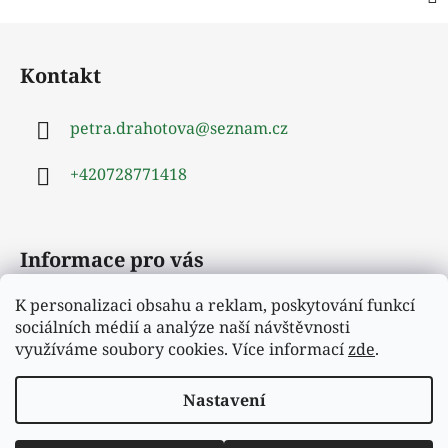
Z
á
Kontakt
p
a
petra.drahotova
@
seznam.cz
t
í
+420728771418
Informace pro vás
K personalizaci obsahu a reklam, poskytování funkcí
Obchodní podmínky
sociálních médií a analýze naší návštěvnosti
Podmínky ochrany osobních údajů
využíváme soubory cookies. Více informací
zde
.
Moje objednávka
Nastavení
Vytvořil Shoptet