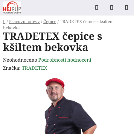
Přejít
Hledat
NÁKUP
na
KOŠÍK
obsah
Domů
/
Pracovní oděvy
/
Čepice
/
TRADETEX čepice s kšiltem
bekovka
TRADETEX čepice s
kšiltem bekovka
Průměrné
Neohodnoceno
Podrobnosti hodnocení
hodnocení
Značka:
TRADETEX
produktu
je
0,0
z
5
hvězdiček.