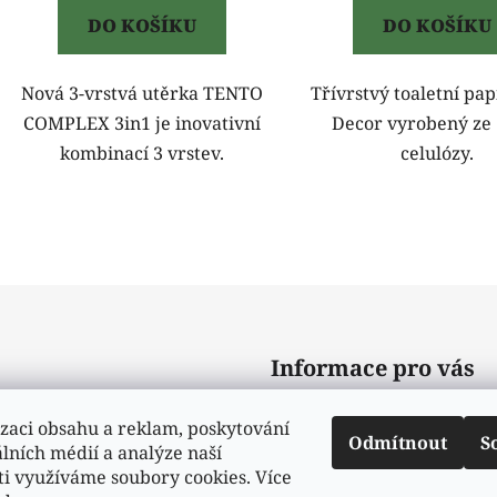
DO KOŠÍKU
DO KOŠÍKU
Nová 3-vrstvá utěrka TENTO
Třívrstvý toaletní pap
COMPLEX 3in1 je inovativní
Decor vyrobený ze
kombinací 3 vrstev.
celulózy.
O
v
l
á
d
Informace pro vás
a
c
Obchodní podmínky
í
zaci obsahu a reklam, poskytování
Odmítnout
S
p
álních médií a analýze naší
Podmínky ochrany osobní
r
ti využíváme soubory cookies. Více
Moje objednávka