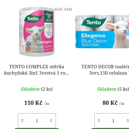
V
ý
Kód:
1444
p
i
s
p
r
o
d
TENTO COMPLEX utěrka
TENTO DECOR toaletn
u
kuchyňská 3in1 3vrstvá 1 role
3vrs.150 celuloza
k
55 m
t
Skladem
(2 ks)
Skladem
(5 ks
ů
110 Kč
80 Kč
/ ks
/ ks