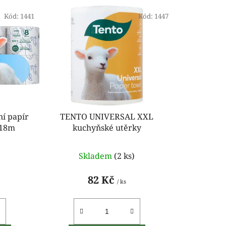
e
Kód:
1441
n
Kód:
1447
í
p
r
o
d
u
k
í papír
TENTO UNIVERSAL XXL
t
 18m
kuchyňské utěrky
ů
)
Skladem
(2 ks)
82 Kč
/ ks