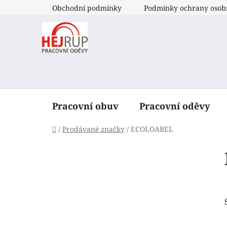
Přejít
Obchodní podmínky
Podmínky ochrany osob
na
obsah
Pracovní obuv
Pracovní oděvy
Domů
/
Prodávané značky
/
ECOLOABEL
P
o
s
t
r
a
n