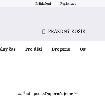
Přihlášení
Registrace
PRÁZDNÝ KOŠÍK
NÁKUPNÍ
KOŠÍK
olný čas
Pro děti
Drogerie
Ostatní dop
Ř
Řadit podle:
Doporučujeme
a
z