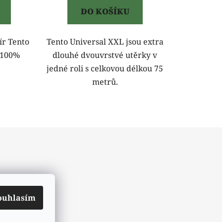
DO KOŠÍKU
ír Tento
Tento Universal XXL jsou extra
 100%
dlouhé dvouvrstvé utěrky v
jedné roli s celkovou délkou 75
metrů.
ouhlasím
ch údajů