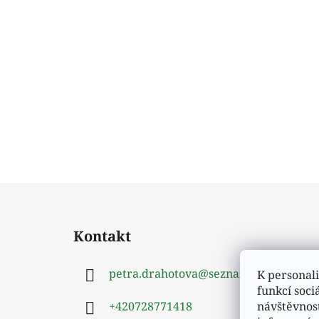
Z
á
Kontakt
p
a
petra.drahotova
@
seznam.cz
K personali
t
funkcí soci
í
návštěvnos
+420728771418