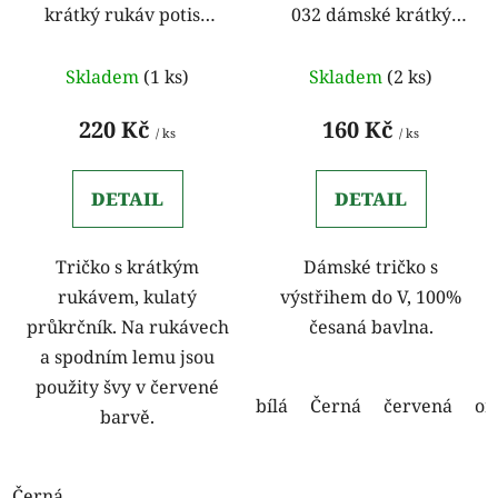
krátký rukáv potisk
032 dámské krátký
d
k
černá
rukáv
u
t
k
Skladem
(1 ks)
Skladem
(2 ks)
ů
t
220 Kč
160 Kč
ů
/ ks
/ ks
DETAIL
DETAIL
Tričko s krátkým
Dámské tričko s
rukávem, kulatý
výstřihem do V, 100%
průkrčník. Na rukávech
česaná bavlna.
a spodním lemu jsou
použity švy v červené
bílá
Černá
červená
or
barvě.
Černá