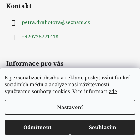
á
d
Kontakt
p
a
a
c
petra.drahotova
@
seznam.cz
t
í
í
p
+420728771418
r
v
k
y
Informace pro vás
v
ý
K personalizaci obsahu a reklam, poskytování funkcí
Obchodní podmínky
p
sociálních médií a analýze naší návštěvnosti
i
Podmínky ochrany osobních údajů
využíváme soubory cookies. Více informací
zde
.
s
Moje objednávka
u
Nastavení
Vytvořil Shoptet
Odmítnout
Souhlasím
Copyright 2026
Hejrup
. Všechna práva vyhrazena.
Vítejte v našem novém e-shopu.
Upravit nastavení cookies