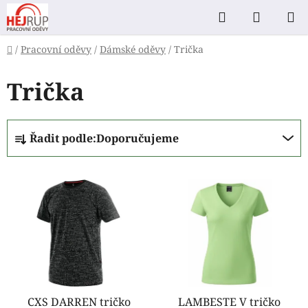
Přejít
Hledat
NÁKUP
na
KOŠÍK
obsah
Domů
/
Pracovní oděvy
/
Dámské oděvy
/
Trička
Trička
Ř
Řadit podle:
Doporučujeme
a
z
V
e
ý
n
p
í
i
p
s
r
p
o
r
d
o
CXS DARREN tričko
LAMBESTE V tričko
u