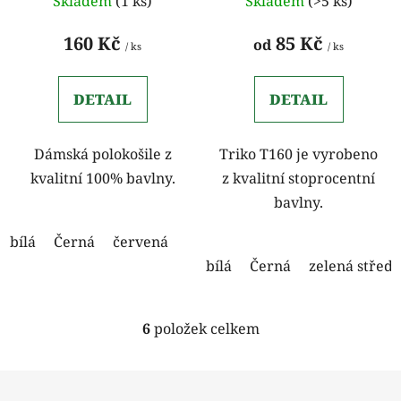
Skladem
(1 ks)
Skladem
(>5 ks)
160 Kč
85 Kč
od
/ ks
/ ks
DETAIL
DETAIL
Dámská polokošile z
Triko T160 je vyrobeno
kvalitní 100% bavlny.
z kvalitní stoprocentní
bavlny.
bílá
Černá
červená
bílá
Černá
zelená středn
6
položek celkem
O
v
l
Z
á