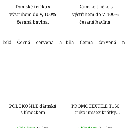
Dámské tričko s
Dámské tričko s
výstřihem do V, 100%
výstřihem do V, 100%
česaná bavlna.
česaná bavlna.
bílá
Černá
červená
aquamarine
bílá
Černá
červená
na
POLOKOŠILE dámská
PROMOTEXTILE T160
s límečkem
triko unisex krátký
rukáv