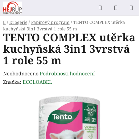
Přejít
Hledat
NÁKUP
na
KOŠÍK
obsah
Domů
/
Drogerie
/
Papírový program
/
TENTO COMPLEX utěrka
kuchyňská 3in1 3vrstvá 1 role 55 m
TENTO COMPLEX utěrka
kuchyňská 3in1 3vrstvá
1 role 55 m
Průměrné
Neohodnoceno
Podrobnosti hodnocení
hodnocení
Značka:
ECOLOABEL
produktu
je
0,0
z
5
hvězdiček.