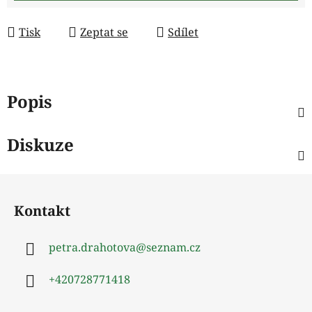
Tisk
Zeptat se
Sdílet
Popis
Diskuze
Z
á
Kontakt
p
a
petra.drahotova
@
seznam.cz
t
í
+420728771418