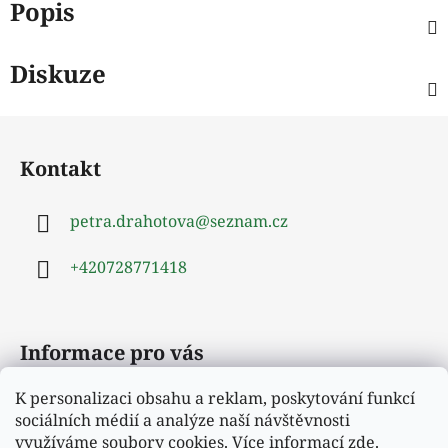
Popis
Diskuze
Z
á
Kontakt
p
a
petra.drahotova
@
seznam.cz
t
í
+420728771418
Informace pro vás
K personalizaci obsahu a reklam, poskytování funkcí
Obchodní podmínky
sociálních médií a analýze naší návštěvnosti
Podmínky ochrany osobních údajů
využíváme soubory cookies. Více informací
zde
.