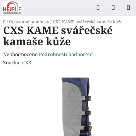
Přejít
Hledat
NÁKUP
na
KOŠÍK
obsah
Domů
/
Ochranné pomůcky
/
CXS KAME svářečské kamaše kůže
CXS KAME svářečské
kamaše kůže
Průměrné
Neohodnoceno
Podrobnosti hodnocení
hodnocení
Značka:
CXS
produktu
je
0,0
z
5
hvězdiček.