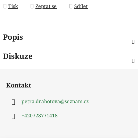
Tisk
Zeptat se
Sdílet
Popis
Diskuze
Z
á
Kontakt
p
a
petra.drahotova
@
seznam.cz
t
í
+420728771418