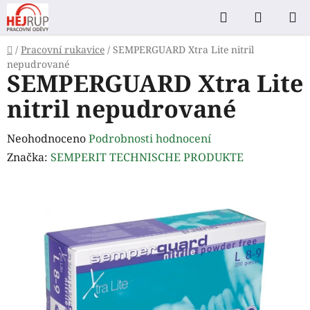
Přejít
Hledat
NÁKUP
na
KOŠÍK
obsah
Domů
/
Pracovní rukavice
/
SEMPERGUARD Xtra Lite nitril
nepudrované
SEMPERGUARD Xtra Lite
nitril nepudrované
Průměrné
Neohodnoceno
Podrobnosti hodnocení
hodnocení
Značka:
SEMPERIT TECHNISCHE PRODUKTE
produktu
je
0,0
z
5
hvězdiček.