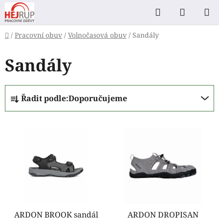
Přejít
Hledat
NÁKUP
na
KOŠÍK
obsah
Domů
/
Pracovní obuv
/
Volnočasová obuv
/
Sandály
Sandály
Ř
Řadit podle:
Doporučujeme
a
z
V
e
ý
n
p
í
i
p
s
r
p
o
r
d
o
ARDON BROOK sandál
ARDON DROPISAN
u