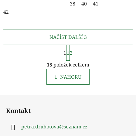
38
40
41
42
NAČÍST DALŠÍ 3
S
1
t
2
r
O
á
15
položek celkem
v
n
l
k
NAHORU
á
o
d
v
a
á
Z
c
n
á
í
í
Kontakt
p
p
r
a
v
petra.drahotova
@
seznam.cz
t
k