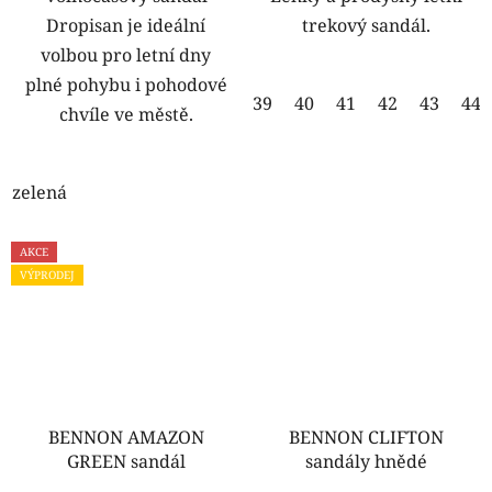
Dropisan je ideální
trekový sandál.
volbou pro letní dny
plné pohybu i pohodové
39
40
41
42
43
44
chvíle ve městě.
zelená
AKCE
VÝPRODEJ
BENNON AMAZON
BENNON CLIFTON
GREEN sandál
sandály hnědé