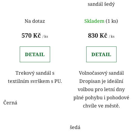
sandál šedý
d
k
u
t
k
Na dotaz
Skladem
(1 ks)
ů
t
570 Kč
830 Kč
ů
/ ks
/ ks
DETAIL
DETAIL
Trekový sandál s
Volnočasový sandál
textilním svrškem s PU.
Dropisan je ideální
volbou pro letní dny
plné pohybu i pohodové
Černá
chvíle ve městě.
šedá