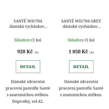
SANTÉ WD/704
SANTÉ WD/704 GREY
dámská vycházková
dámská vycházková
obuv navy-růžová
obuv
Skladem
(1 ks)
Skladem
(1 ks)
920 Kč
1 050 Kč
/ ks
/ ks
DETAIL
DETAIL
Dámské zdravotní
Dámské zdravotní
pracovní pantofle Santé
pracovní pantofle Santé
s anatomickou stélkou.
s anatomickou stélkou.
Doprodej, vel.42.