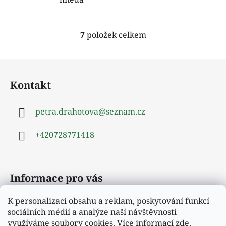
7
položek celkem
O
v
l
Z
á
á
d
Kontakt
p
a
a
c
petra.drahotova
@
seznam.cz
t
í
í
p
+420728771418
r
v
k
y
Informace pro vás
v
ý
K personalizaci obsahu a reklam, poskytování funkcí
Obchodní podmínky
p
sociálních médií a analýze naší návštěvnosti
i
Podmínky ochrany osobních údajů
využíváme soubory cookies. Více informací
zde
.