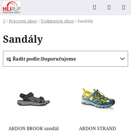
Přejít
Hledat
NÁKUP
na
KOŠÍK
obsah
Domů
/
Pracovní obuv
/
Trekingová obuv
/
Sandály
Sandály
Ř
Řadit podle:
Doporučujeme
a
z
V
e
ý
n
p
í
i
p
s
r
p
o
r
d
o
ARDON BROOK sandál
ARDON STRAND
u