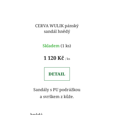
CERVA WULIK pánský
sandál hnědý
Skladem
(1 ks)
1 120 Kč
/ ks
DETAIL
Sandály s PU podrážkou
a svrškem z kůže.
hnědá