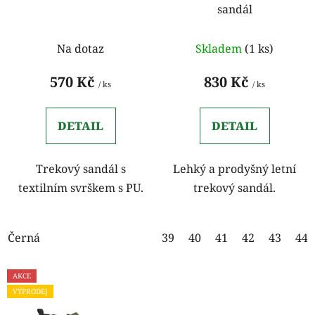
sandál
d
k
u
t
k
Na dotaz
Skladem
(1 ks)
ů
t
570 Kč
830 Kč
ů
/ ks
/ ks
DETAIL
DETAIL
Trekový sandál s
Lehký a prodyšný letní
textilním svrškem s PU.
trekový sandál.
Černá
39
40
41
42
43
44
AKCE
VÝPRODEJ