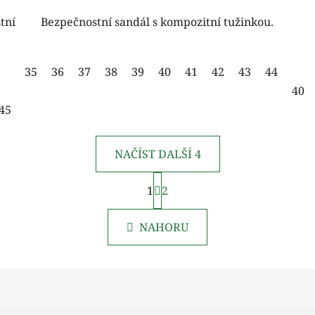
tní
Bezpečnostní sandál s kompozitní tužinkou.
35
36
37
38
39
40
41
42
43
44
45
40
45
46
47
48
NAČÍST DALŠÍ 4
S
1
t
2
O
r
v
á
l
NAHORU
n
á
k
d
o
v
a
á
c
n
í
í