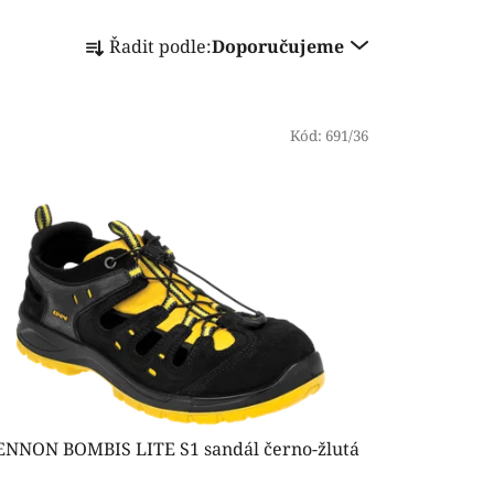
Ř
Řadit podle:
Doporučujeme
a
z
e
n
Kód:
691/36
í
p
r
o
d
u
k
t
ů
ENNON BOMBIS LITE S1 sandál černo-žlutá