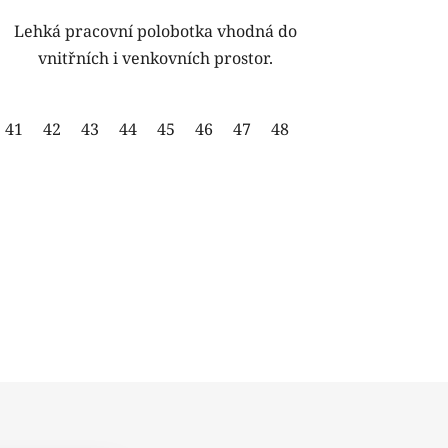
Lehká pracovní polobotka vhodná do
vnitřních i venkovních prostor.
46
47
48
49
50
41
42
43
44
45
46
47
48