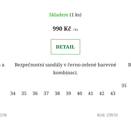
Skladem
(1 ks)
990 Kč
/ ks
DETAIL
 a
Bezpečnostní sandály v černo-zelené barevné
B
kombinaci.
35
34
35
36
37
38
39
40
41
42
43
44
0/36
Kód:
239/35