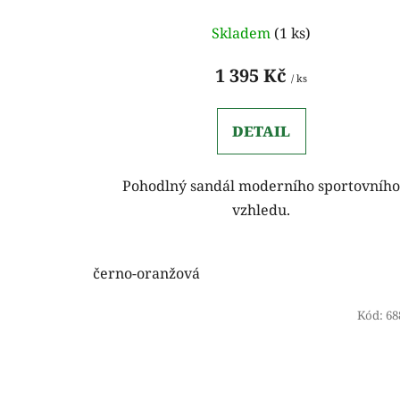
Skladem
(1 ks)
1 395 Kč
/ ks
DETAIL
Pohodlný sandál moderního sportovníh
vzhledu.
černo-oranžová
Kód:
68