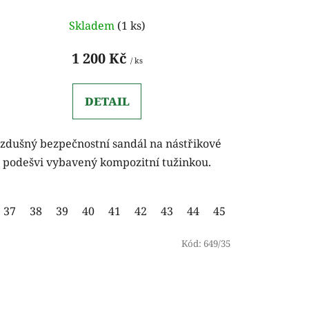
Skladem
(1 ks)
1 200 Kč
/ ks
DETAIL
zdušný bezpečnostní sandál na nástřikové
podešvi vybavený kompozitní tužinkou.
37
38
39
40
41
42
43
44
45
46
47
48
Kód:
649/35