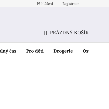
Přihlášení
Registrace
PRÁZDNÝ KOŠÍK
NÁKUPNÍ
KOŠÍK
olný čas
Pro děti
Drogerie
Ostatní dop