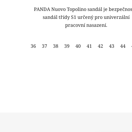
PANDA Nuovo Topolino sandál je bezpečnos
sandál třídy S1 určený pro univerzální
pracovní nasazení.
36
37
38
39
40
41
42
43
44
Z
á