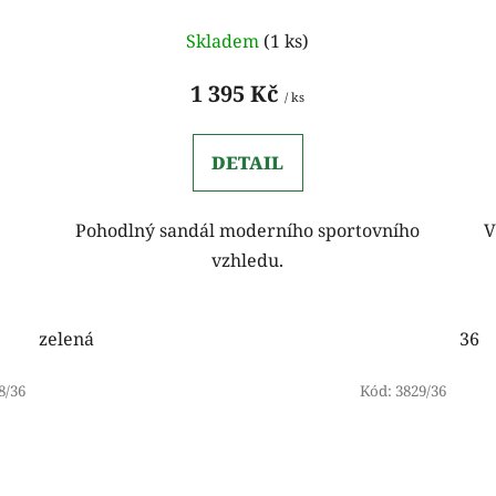
Průměrné
Skladem
(1 ks)
hodnocení
produktu
1 395 Kč
/ ks
je
5,0
DETAIL
z
5
o
Pohodlný sandál moderního sportovního
V
hvězdiček.
vzhledu.
zelená
36
8/36
Kód:
3829/36