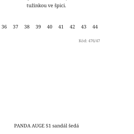
tužinkou ve špici.
36
37
38
39
40
41
42
43
44
45
46
47
Kód:
476/47
PANDA AUGE S1 sandál šedá