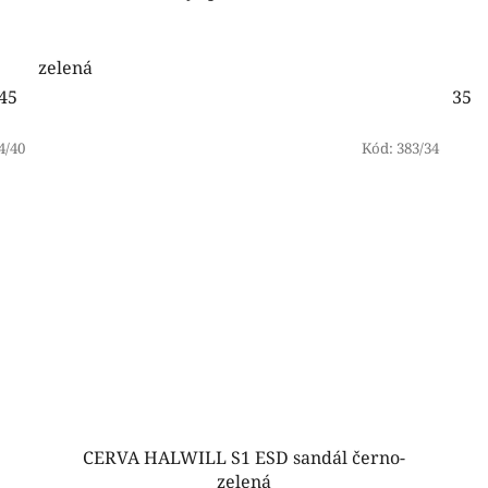
zelená
45
46
47
48
35
4/40
Kód:
383/34
CERVA HALWILL S1 ESD sandál černo-
zelená