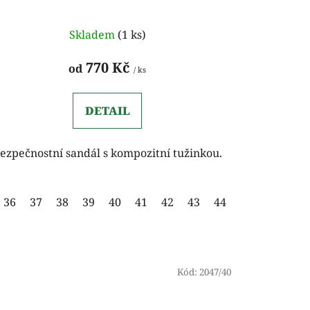
Skladem
(1 ks)
770 Kč
od
/ ks
DETAIL
ezpečnostní sandál s kompozitní tužinkou.
36
37
38
39
40
41
42
43
44
45
46
47
45
46
47
48
49
Kód:
2047/40