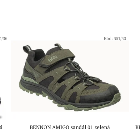
4/36
Kód:
551/50
á
BENNON AMIGO sandál 01 zelená
B