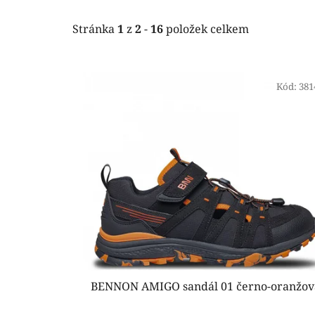
Stránka
1
z
2
-
16
položek celkem
V
ý
Kód:
381
p
i
s
p
r
o
d
u
k
t
BENNON AMIGO sandál 01 černo-oranžov
ů