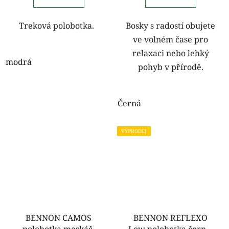
Treková polobotka.
Bosky s radostí obujete
ve volném čase pro
relaxaci nebo lehký
modrá
pohyb v přírodě.
Černá
VÝPRODEJ
BENNON CAMOS
BENNON REFLEXO
polobotka maskáč-
Low polobotka černo-