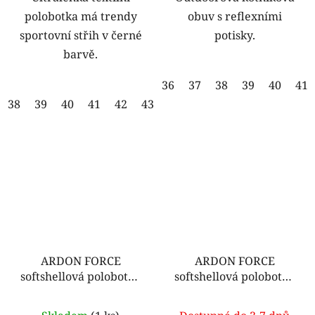
polobotka má trendy
obuv s reflexními
sportovní střih v černé
potisky.
barvě.
36
37
38
39
40
41
38
39
40
41
42
43
44
45
46
ARDON FORCE
ARDON FORCE
softshellová polobotka
softshellová polobotka
khaki
modrá