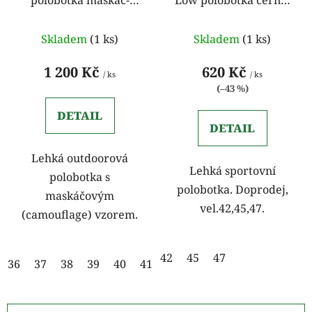
oranžová
žlutá
Skladem
(1 ks)
Skladem
(1 ks)
1 200 Kč
620 Kč
/ ks
/ ks
(–43 %)
DETAIL
DETAIL
Lehká outdoorová
Lehká sportovní
polobotka s
polobotka. Doprodej,
maskáčovým
vel.42,45,47.
(camouflage) vzorem.
42
45
47
36
37
38
39
40
41
42
43
44
45
46
47