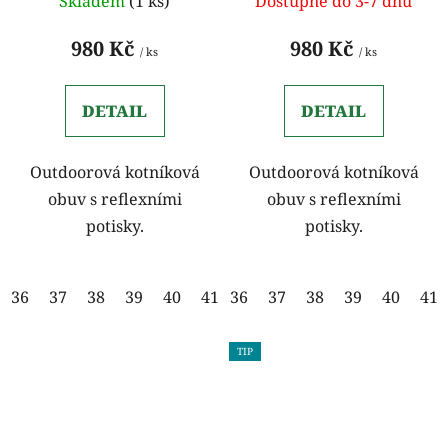
Skladem
(1 ks)
Dostupné do 3-7 dnů
980 Kč
980 Kč
/ ks
/ ks
DETAIL
DETAIL
Outdoorová kotníková
Outdoorová kotníková
obuv s reflexními
obuv s reflexními
potisky.
potisky.
36
37
38
39
40
41
36
42
37
43
38
44
39
45
40
46
41
47
TIP