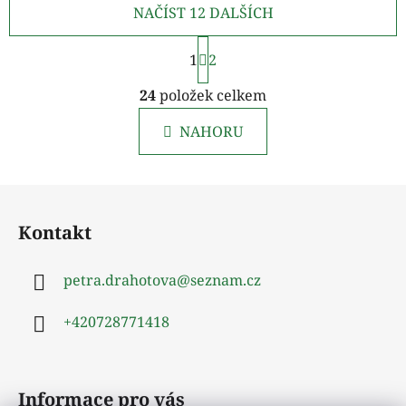
NAČÍST 12 DALŠÍCH
S
1
t
2
r
O
á
24
položek celkem
v
n
l
k
NAHORU
á
o
d
v
a
á
Z
c
n
á
í
í
Kontakt
p
p
r
a
v
petra.drahotova
@
seznam.cz
t
k
í
y
+420728771418
v
ý
p
Informace pro vás
i