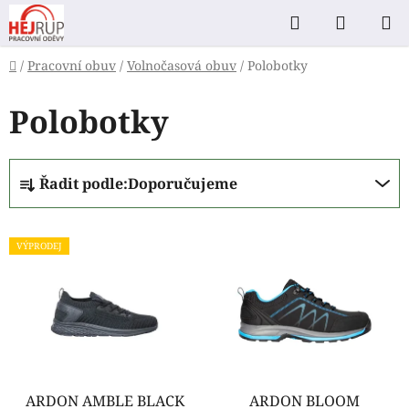
Přejít
Hledat
NÁKUP
na
KOŠÍK
obsah
Domů
/
Pracovní obuv
/
Volnočasová obuv
/
Polobotky
Polobotky
Ř
Řadit podle:
Doporučujeme
a
z
V
e
VÝPRODEJ
ý
n
p
í
i
p
s
r
p
o
r
d
o
ARDON AMBLE BLACK
ARDON BLOOM
u