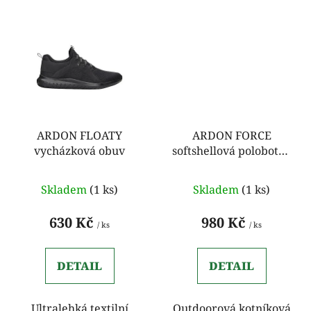
ARDON FLOATY
ARDON FORCE
vycházková obuv
softshellová polobotka
černá
Skladem
(1 ks)
Skladem
(1 ks)
630 Kč
980 Kč
/ ks
/ ks
DETAIL
DETAIL
Ultralehká textilní
Outdoorová kotníková