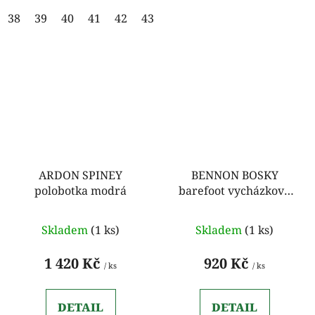
38
39
40
41
42
43
44
45
46
47
48
49
ARDON SPINEY
BENNON BOSKY
polobotka modrá
barefoot vycházková
obuv černé
Skladem
(1 ks)
Skladem
(1 ks)
1 420 Kč
920 Kč
/ ks
/ ks
DETAIL
DETAIL