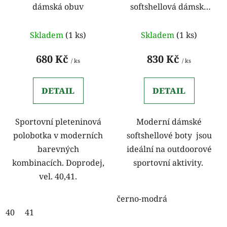
dámská obuv
softshellová dámská
d
k
polobotka
u
t
k
Skladem
(1 ks)
Skladem
(1 ks)
ů
t
680 Kč
830 Kč
ů
/ ks
/ ks
DETAIL
DETAIL
Sportovní pleteninová
Moderní dámské
polobotka v moderních
softshellové boty jsou
barevných
ideální na outdoorové
kombinacích. Doprodej,
sportovní aktivity.
vel. 40,41.
černo-modrá
40
41