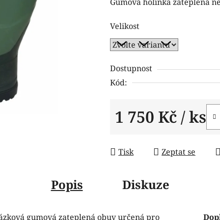
Gumová holinka zateplená n
je
0,0
Velikost
z
5
hvězdiček.
Dostupnost
Kód:
1 750 Kč
/ ks
Měrná cena:
Tisk
Zeptat se
Popis
Diskuze
ázková gumová zateplená obuv určená pro
Dop