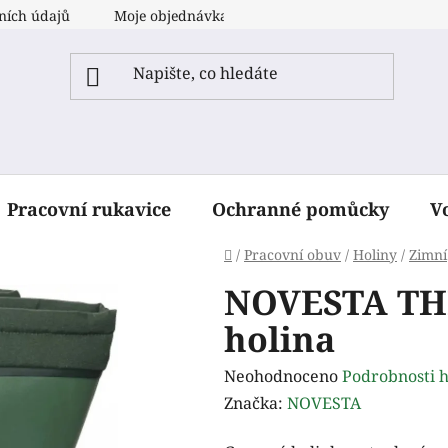
ních údajů
Moje objednávka
Pracovní rukavice
Ochranné pomůcky
V
Domů
/
Pracovní obuv
/
Holiny
/
Zimní
NOVESTA T
holina
Průměrné
Neohodnoceno
Podrobnosti 
hodnocení
Značka:
NOVESTA
produktu