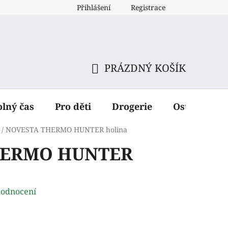
Přihlášení
Registrace
PRÁZDNÝ KOŠÍK
NÁKUPNÍ
KOŠÍK
olný čas
Pro děti
Drogerie
Ostatní dop
/
NOVESTA THERMO HUNTER holina
HERMO HUNTER
hodnocení