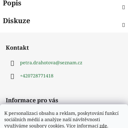
Popis
Diskuze
Z
á
Kontakt
p
a
petra.drahotova
@
seznam.cz
t
í
+420728771418
Informace pro vás
K personalizaci obsahu a reklam, poskytování funkcí
Obchodní podmínky
sociálních médií a analýze naší návštěvnosti
Podmínky ochrany osobních údajů
využíváme soubory cookies. Více informací
zde
.