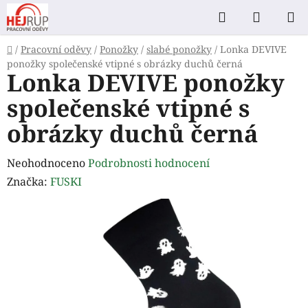
Přejít
Hledat
NÁKUP
na
KOŠÍK
obsah
Domů
/
Pracovní oděvy
/
Ponožky
/
slabé ponožky
/
Lonka DEVIVE
ponožky společenské vtipné s obrázky duchů černá
Lonka DEVIVE ponožky
společenské vtipné s
obrázky duchů černá
Průměrné
Neohodnoceno
Podrobnosti hodnocení
hodnocení
Značka:
FUSKI
produktu
je
0,0
z
5
hvězdiček.