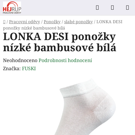
Přejít
Hledat
NÁKUP
na
KOŠÍK
obsah
Domů
/
Pracovní oděvy
/
Ponožky
/
slabé ponožky
/
LONKA DESI
ponožky nízké bambusové bílá
LONKA DESI ponožky
nízké bambusové bílá
Průměrné
Neohodnoceno
Podrobnosti hodnocení
hodnocení
Značka:
FUSKI
produktu
je
0,0
z
5
hvězdiček.