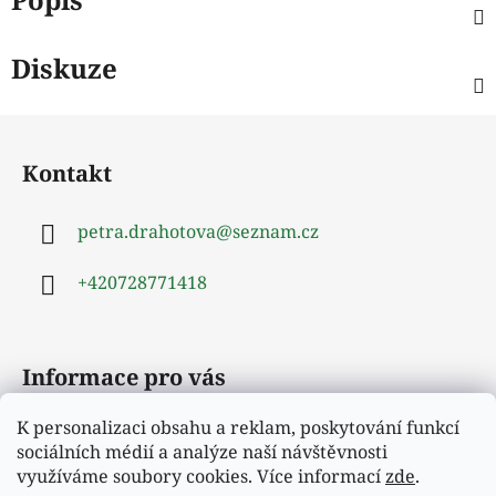
Diskuze
Z
á
Kontakt
p
a
petra.drahotova
@
seznam.cz
t
í
+420728771418
Informace pro vás
K personalizaci obsahu a reklam, poskytování funkcí
Obchodní podmínky
sociálních médií a analýze naší návštěvnosti
Podmínky ochrany osobních údajů
využíváme soubory cookies. Více informací
zde
.
Moje objednávka