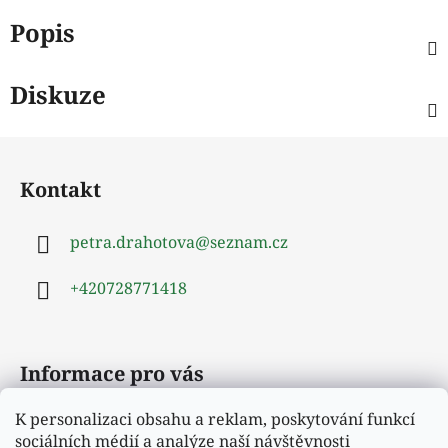
Popis
Diskuze
Z
á
Kontakt
p
a
petra.drahotova
@
seznam.cz
t
í
+420728771418
Informace pro vás
K personalizaci obsahu a reklam, poskytování funkcí
Obchodní podmínky
sociálních médií a analýze naší návštěvnosti