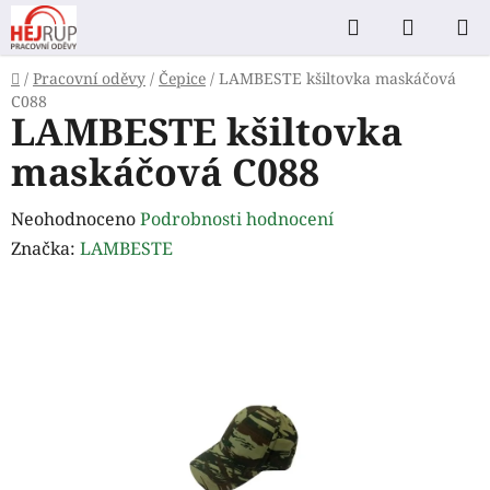
Přejít
Hledat
NÁKUP
na
KOŠÍK
obsah
Domů
/
Pracovní oděvy
/
Čepice
/
LAMBESTE kšiltovka maskáčová
C088
LAMBESTE kšiltovka
maskáčová C088
Průměrné
Neohodnoceno
Podrobnosti hodnocení
hodnocení
Značka:
LAMBESTE
produktu
je
0,0
z
5
hvězdiček.