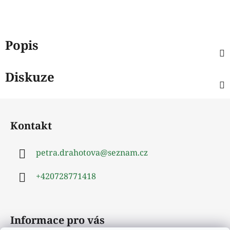
Popis
Diskuze
Z
á
Kontakt
p
a
petra.drahotova
@
seznam.cz
t
í
+420728771418
Informace pro vás