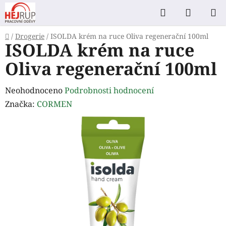
Přejít
Hledat
NÁKUP
na
KOŠÍK
obsah
Domů
/
Drogerie
/
ISOLDA krém na ruce Oliva regenerační 100ml
ISOLDA krém na ruce
Oliva regenerační 100ml
Průměrné
Neohodnoceno
Podrobnosti hodnocení
hodnocení
Značka:
CORMEN
produktu
je
0,0
z
5
hvězdiček.