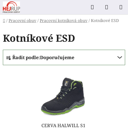
Přejít
Hledat
NÁKUP
na
KOŠÍK
obsah
Domů
/
Pracovní obuv
/
Pracovní kotníková obuv
/
Kotníkové ESD
Kotníkové ESD
Ř
Řadit podle:
Doporučujeme
a
z
V
e
ý
n
p
í
i
p
s
r
p
o
r
d
o
CERVA HALWILL S1
u