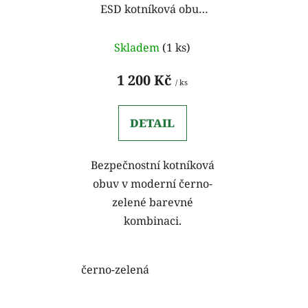
ESD kotníková obuv
d
k
černo-zelená
u
t
k
Skladem
(1 ks)
ů
t
1 200 Kč
ů
/ ks
DETAIL
Bezpečnostní kotníková
obuv v moderní černo-
zelené barevné
kombinaci.
černo-zelená