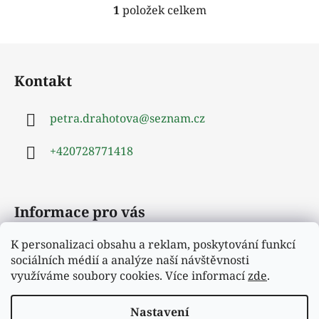
1
položek celkem
O
v
l
Z
á
á
d
Kontakt
p
a
a
c
petra.drahotova
@
seznam.cz
t
í
í
p
+420728771418
r
v
k
y
Informace pro vás
v
ý
K personalizaci obsahu a reklam, poskytování funkcí
Obchodní podmínky
p
sociálních médií a analýze naší návštěvnosti
i
Podmínky ochrany osobních údajů
využíváme soubory cookies. Více informací
zde
.
s
Moje objednávka
u
Nastavení