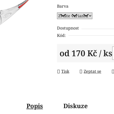
produktu
Barva
je
0,0
z
5
Dostupnost
hvězdiček.
Kód:
od
170 Kč
/ ks
Měrná cena:
Tisk
Zeptat se
Popis
Diskuze