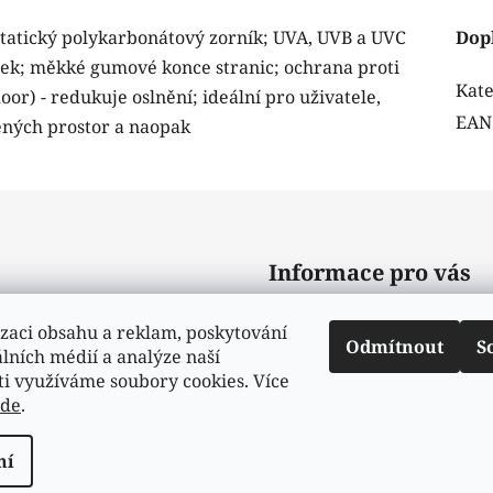
istatický polykarbonátový zorník; UVA, UVB a UVC
Dop
tek; měkké gumové konce stranic; ochrana proti
Kate
oor) - redukuje oslnění; ideální pro uživatele,
EAN
ených prostor a naopak​
Informace pro vás
Obchodní podmínky
zaci obsahu a reklam, poskytování
Odmítnout
S
álních médií a analýze naší
Podmínky ochrany osobní
ti využíváme soubory cookies. Více
Moje objednávka
zde
.
ní
azena.
Upravit nastavení cookies