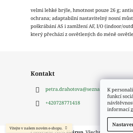
velmi lehké brýle, hmotnost pouze 26 g; ant
ochrana; adaptabilní nastavitelný nosní můs
poškrábání AS i zamlžení AF, I/O (indoor/outd
který přechází z osvětlených do méně osvětl
Z
á
Kontakt
p
a
petra.drahotova
@
seznam.cz
K personali
t
funkcí soci
í
návštěvnos
+420728771418
informací
Nastave
Vítejte v našem novém e-shopu.
Copyright 2026
Hejrup
. Všechna práva vyhr