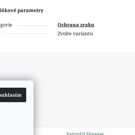
lňkové parametry
gorie
Ochrana zraku
Zvolte variantu
ouhlasím
ch údajů
Vytvořil Shoptet