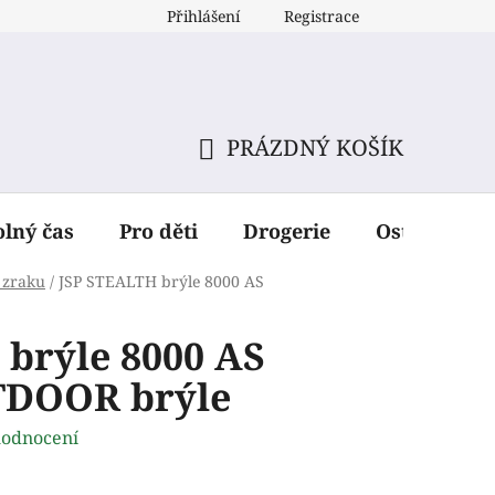
Přihlášení
Registrace
PRÁZDNÝ KOŠÍK
NÁKUPNÍ
KOŠÍK
olný čas
Pro děti
Drogerie
Ostatní dop
 zraku
/
JSP STEALTH brýle 8000 AS
brýle 8000 AS
DOOR brýle
hodnocení