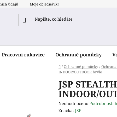
ních údajů
Moje objednávka
Pracovní rukavice
Ochranné pomůcky
V
Domů
/
Ochranné pomůcky
/
Ochrana
INDOOR/OUTDOOR brýle
JSP STEALTH 
INDOOR/OUT
Průměrné
Neohodnoceno
Podrobnosti 
hodnocení
Značka:
JSP