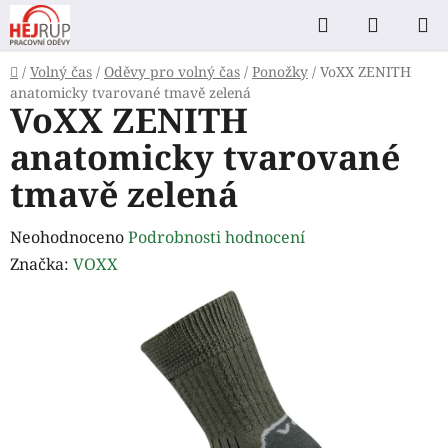
Přejít
Hledat
NÁKUP
na
KOŠÍK
obsah
Domů
/
Volný čas
/
Oděvy pro volný čas
/
Ponožky
/
VoXX ZENITH
anatomicky tvarované tmavě zelená
VoXX ZENITH
anatomicky tvarované
tmavě zelená
Průměrné
Neohodnoceno
Podrobnosti hodnocení
hodnocení
Značka:
VOXX
produktu
je
0,0
z
5
hvězdiček.