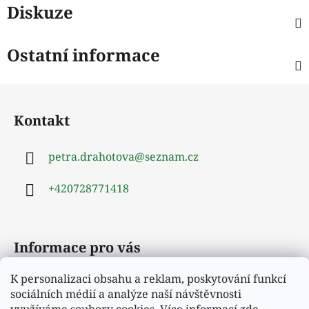
Diskuze
Ostatní informace
Z
á
Kontakt
p
a
petra.drahotova
@
seznam.cz
t
í
+420728771418
Informace pro vás
K personalizaci obsahu a reklam, poskytování funkcí
Obchodní podmínky
sociálních médií a analýze naší návštěvnosti
Podmínky ochrany osobních údajů