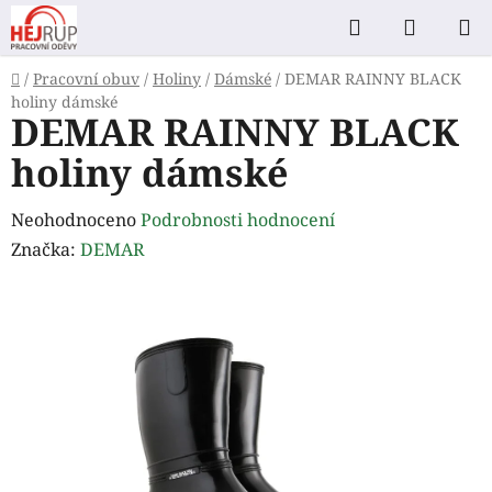
Přejít
Hledat
NÁKUP
na
KOŠÍK
obsah
Domů
/
Pracovní obuv
/
Holiny
/
Dámské
/
DEMAR RAINNY BLACK
holiny dámské
DEMAR RAINNY BLACK
holiny dámské
Průměrné
Neohodnoceno
Podrobnosti hodnocení
hodnocení
Značka:
DEMAR
produktu
je
0,0
z
5
hvězdiček.