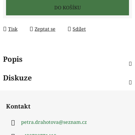
Měrná cena:
DO KOŠÍKU
Tisk
Zeptat se
Sdílet
Popis
Diskuze
Z
á
Kontakt
p
a
petra.drahotova
@
seznam.cz
t
í