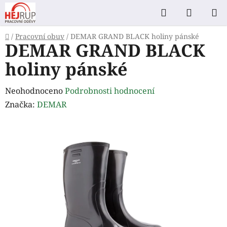
Přejít
Hledat
NÁKUP
na
KOŠÍK
obsah
Domů
/
Pracovní obuv
/
DEMAR GRAND BLACK holiny pánské
DEMAR GRAND BLACK
holiny pánské
Průměrné
Neohodnoceno
Podrobnosti hodnocení
hodnocení
Značka:
DEMAR
produktu
je
0,0
z
5
hvězdiček.