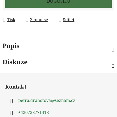
DO KOŠÍKU
Tisk
Zeptat se
Sdílet
Popis
Diskuze
Z
á
Kontakt
p
a
petra.drahotova
@
seznam.cz
t
í
+420728771418