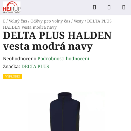
Přejít
Hledat
NÁKUP
na
KOŠÍK
obsah
Domů
/
Volný čas
/
Oděvy pro volný čas
/
Vesty
/
DELTA PLUS
HALDEN vesta modrá navy
DELTA PLUS HALDEN
vesta modrá navy
Průměrné
Neohodnoceno
Podrobnosti hodnocení
hodnocení
Značka:
DELTA PLUS
produktu
VÝPRODEJ
je
0,0
z
5
hvězdiček.