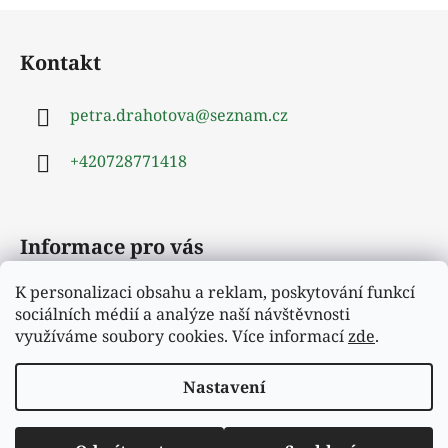
Z
á
Kontakt
p
a
petra.drahotova
@
seznam.cz
t
í
+420728771418
Informace pro vás
K personalizaci obsahu a reklam, poskytování funkcí
Obchodní podmínky
sociálních médií a analýze naší návštěvnosti
Podmínky ochrany osobních údajů
využíváme soubory cookies. Více informací
zde
.
Moje objednávka
Nastavení
Vytvořil Shoptet