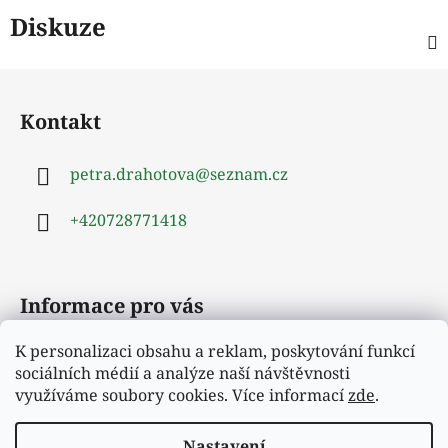
Diskuze
Z
á
Kontakt
p
a
petra.drahotova
@
seznam.cz
t
í
+420728771418
Informace pro vás
K personalizaci obsahu a reklam, poskytování funkcí
Obchodní podmínky
sociálních médií a analýze naší návštěvnosti
Podmínky ochrany osobních údajů
využíváme soubory cookies. Více informací
zde
.
Moje objednávka
Nastavení