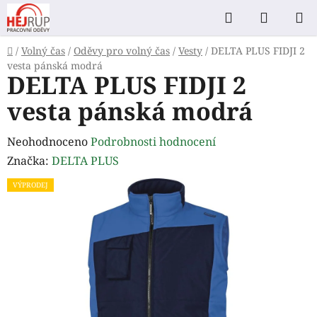
Přejít
Hledat
NÁKUP
na
KOŠÍK
obsah
Domů
/
Volný čas
/
Oděvy pro volný čas
/
Vesty
/
DELTA PLUS FIDJI 2
vesta pánská modrá
DELTA PLUS FIDJI 2
vesta pánská modrá
Průměrné
Neohodnoceno
Podrobnosti hodnocení
hodnocení
Značka:
DELTA PLUS
produktu
VÝPRODEJ
je
0,0
z
5
hvězdiček.