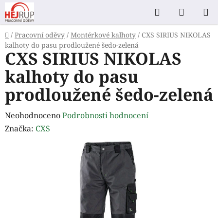
Přejít
Hledat
NÁKUP
na
KOŠÍK
obsah
Domů
/
Pracovní oděvy
/
Montérkové kalhoty
/
CXS SIRIUS NIKOLAS
kalhoty do pasu prodloužené šedo-zelená
CXS SIRIUS NIKOLAS
kalhoty do pasu
prodloužené šedo-zelená
Průměrné
Neohodnoceno
Podrobnosti hodnocení
hodnocení
Značka:
CXS
produktu
je
0,0
z
5
hvězdiček.