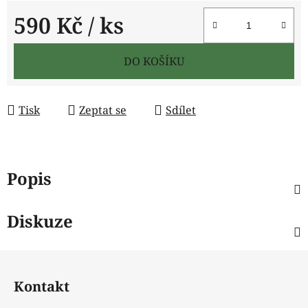
590 Kč
/ ks
Měrná cena:
DO KOŠÍKU
Tisk
Zeptat se
Sdílet
Popis
Diskuze
Z
á
Kontakt
p