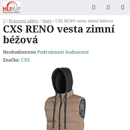
Přejít
Hledat
NÁKUP
na
KOŠÍK
obsah
Domů
/
Pracovní oděvy
/
Vesty
/
CXS RENO vesta zimní béžová
CXS RENO vesta zimní
béžová
Průměrné
Neohodnoceno
Podrobnosti hodnocení
hodnocení
Značka:
CXS
produktu
je
0,0
z
5
hvězdiček.