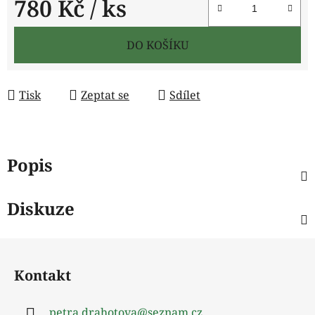
780 Kč
/ ks
Měrná cena:
DO KOŠÍKU
Tisk
Zeptat se
Sdílet
Popis
Diskuze
Z
á
Kontakt
p
a
petra.drahotova
@
seznam.cz