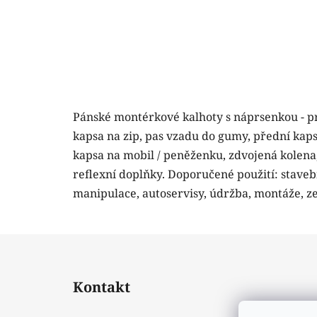
Pánské montérkové kalhoty s náprsenkou - p
kapsa na zip, pas vzadu do gumy, přední kapsy
kapsa na mobil / peněženku, zdvojená kolena,
reflexní doplňky. Doporučené použití: stavebn
manipulace, autoservisy, údržba, montáže, z
Z
á
Kontakt
p
a