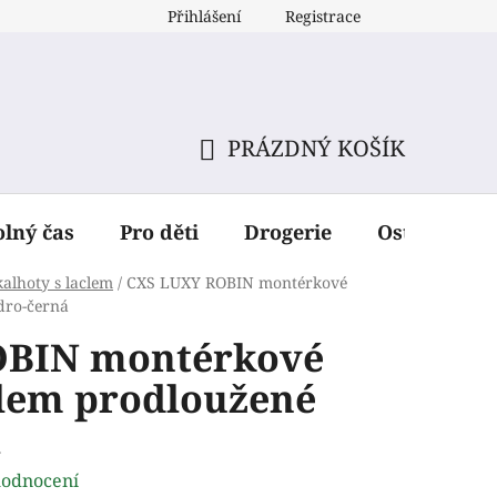
Přihlášení
Registrace
PRÁZDNÝ KOŠÍK
NÁKUPNÍ
KOŠÍK
olný čas
Pro děti
Drogerie
Ostatní dop
alhoty s laclem
/
CXS LUXY ROBIN montérkové
dro-černá
OBIN montérkové
clem prodloužené
á
hodnocení