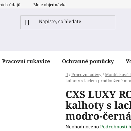
ních údajů
Moje objednávka
Pracovní rukavice
Ochranné pomůcky
V
Domů
/
Pracovní oděvy
/
Montérkové k
kalhoty s laclem prodloužené mo
CXS LUXY R
kalhoty s la
modro-čern
Průměrné
Neohodnoceno
Podrobnosti 