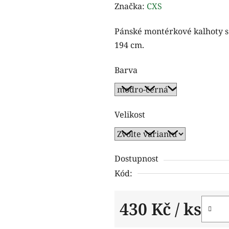
hodnocení
Značka:
CXS
produktu
Pánské montérkové kalhoty s
je
194 cm.
0,0
z
Barva
5
hvězdiček.
Velikost
Dostupnost
Kód:
430 Kč
/ ks
Měrná cena: