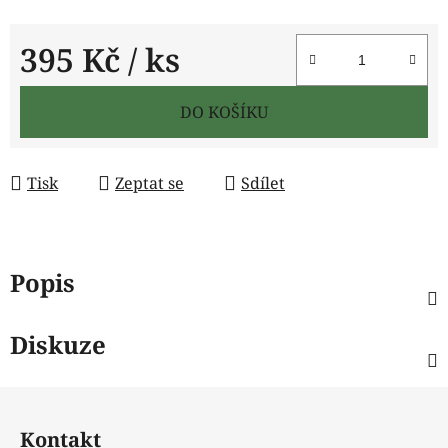
395 Kč
/ ks
Měrná cena:
DO KOŠÍKU
Tisk
Zeptat se
Sdílet
Popis
Diskuze
Z
á
Kontakt