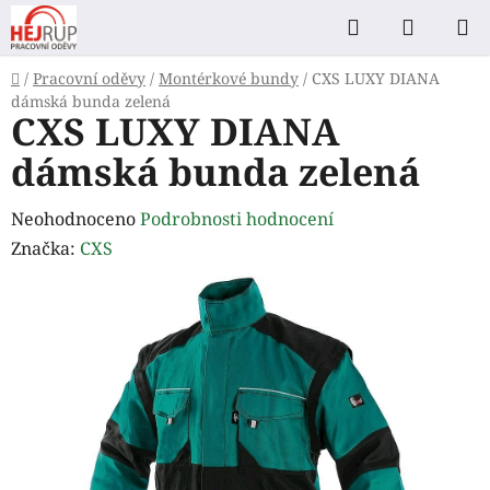
Přejít
Hledat
NÁKUP
na
KOŠÍK
obsah
Domů
/
Pracovní oděvy
/
Montérkové bundy
/
CXS LUXY DIANA
dámská bunda zelená
CXS LUXY DIANA
dámská bunda zelená
Průměrné
Neohodnoceno
Podrobnosti hodnocení
hodnocení
Značka:
CXS
produktu
je
0,0
z
5
hvězdiček.